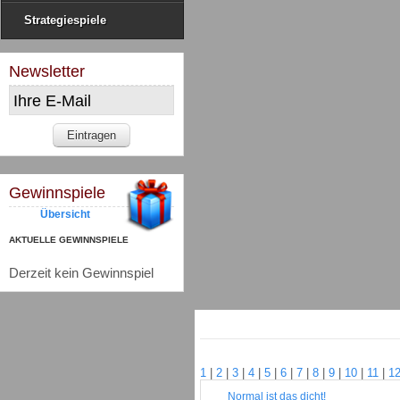
Strategiespiele
Newsletter
Gewinnspiele
Übersicht
AKTUELLE GEWINNSPIELE
Derzeit kein Gewinnspiel
1
|
2
|
3
|
4
|
5
|
6
|
7
|
8
|
9
|
10
|
11
|
1
Normal ist das dicht!