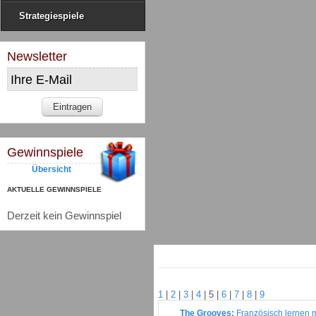
Strategiespiele
Newsletter
Gewinnspiele
Übersicht
AKTUELLE GEWINNSPIELE
Derzeit kein Gewinnspiel
1
|
2
|
3
|
4
|
5
|
6
|
7
|
8
|
9
The Grooves:
Französisch lernen 