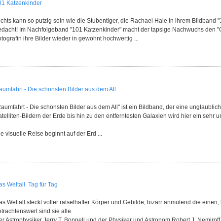
01 Katzenkinder
ichts kann so putzig sein wie die Stubentiger, die Rachael Hale in ihrem Bildband 
edacht! Im Nachfolgeband "101 Katzenkinder" macht der tapsige Nachwuchs den "Gr
tografin ihre Bilder wieder in gewohnt hochwertig ...
aumfahrt - Die schönsten Bilder aus dem All
aumfahrt - Die schönsten Bilder aus dem All" ist ein Bildband, der eine unglaublich
telliten-Bildern der Erde bis hin zu den entferntesten Galaxien wird hier ein sehr 
e visuelle Reise beginnt auf der Erd ...
s Weltall. Tag für Tag
s Weltall steckt voller rätselhafter Körper und Gebilde, bizarr anmutend die einen,
trachtenswert sind sie alle.
er Astrophysiker Jerry T. Bonnell und der Physiker und Astronom Robert J. Nemir