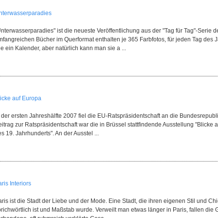
nterwasserparadies
Unterwasserparadies" ist die neueste Veröffentlichung aus der "Tag für Tag"-Serie
fangreichen Bücher im Querformat enthalten je 365 Farbfotos, für jeden Tag des Ja
e ein Kalender, aber natürlich kann man sie a ...
licke auf Europa
 der ersten Jahreshälfte 2007 fiel die EU-Ratspräsidentschaft an die Bundesrepubli
itrag zur Ratspräsidentschaft war die in Brüssel stattfindende Ausstellung "Blicke
s 19. Jahrhunderts". An der Ausstel ...
ris Interiors
ris ist die Stadt der Liebe und der Mode. Eine Stadt, die ihren eigenen Stil und C
richwörtlich ist und Maßstab wurde. Verweilt man etwas länger in Paris, fallen die 