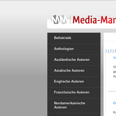
Belletristik
Anthologien
1
|
2
|
V
Ausländische Autoren
V
Asiatische Autoren
g
A
Englische Autoren
Französische Autoren
Nordamerikanische
C
Autoren
K