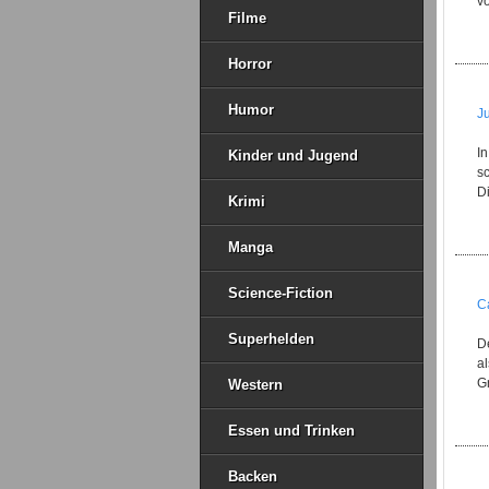
vo
Filme
Horror
Humor
J
I
Kinder und Jugend
s
Di
Krimi
Manga
Science-Fiction
C
Superhelden
D
a
G
Western
Essen und Trinken
Backen