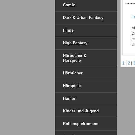
Comic
F
Dark & Urban Fantasy
A
Filme
D
en
High Fantasy
Di
Hörbucher &
Hörspiele
1
|
2
|
Hörbücher
Hörspiele
Humor
Kinder und Jugend
Rollenspielromane