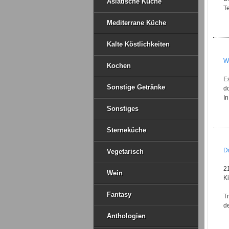
Asiatische Küche
Te
Mediterrane Küche
Kalte Köstlichkeiten
W
Kochen
Es
Sonstige Getränke
do
I
Sonstiges
Sterneküche
D
Vegetarisch
2
Wein
K
Fantasy
Tr
de
Anthologien