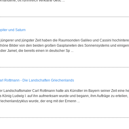
rhandene, oft ruhmreich verklärte Gesc ...
upiter und Saturn
n jüngerer und jüngster Zeit haben die Raumsonden Galileo und Cassini hochinter
chöne Bilder von den beiden großen Gasplaneten des Sonnensystems und einigen 
dier Jamet, die bereits einen in deutscher Sp ...
arl Rottmann - Die Landschaften Griechenlands
er Landschaftsmaler Carl Rottmann hatte als Künstler im Bayern seiner Zeit eine h
ls König Ludwig I. auf ihn aufmerksam wurde und begann, ihm Aufträge zu erteilen,
riechenlandzyklus wurde, der eng mit der Ernenn ...