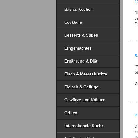
1
Basics Kochen
N
g
Cocktails
Fo
Desserts & Süßes
Eingemachtes
R
Ernährung & Diät
"R
Sa
Fisch & Meeresfrüchte
Di
Fleisch & Geflügel
Gewürze und Kräuter
Grillen
Da
Internationale Küche
Da
be
D