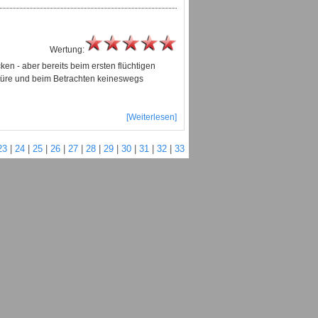
Wertung:
n - aber bereits beim ersten flüchtigen
ektüre und beim Betrachten keineswegs
[Weiterlesen]
23
|
24
|
25
|
26
|
27
|
28
|
29
|
30
|
31
|
32
|
33