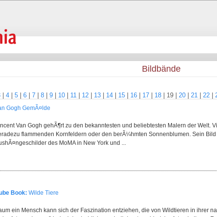
Bildbände
3
|
4
|
5
|
6
|
7
|
8
|
9
|
10
|
11
|
12
|
13
|
14
|
15
|
16
|
17
|
18
|
19
|
20
|
21
|
22
|
an Gogh GemÃ¤lde
incent Van Gogh gehÃ¶rt zu den bekanntesten und beliebtesten Malern der Welt. Vie
eradezu flammenden Kornfeldern oder den berÃ¼hmten Sonnenblumen. Sein Bild "D
ushÃ¤ngeschilder des MoMA in New York und ...
ube Book:
Wilde Tiere
aum ein Mensch kann sich der Faszination entziehen, die von Wildtieren in ihrer