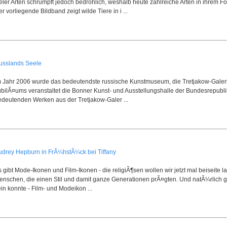
eler Arten schrumpft jedoch bedrohlich, weshalb heute zahlreiche Arten in ihrem F
r vorliegende Bildband zeigt wilde Tiere in i ...
usslands Seele
m Jahr 2006 wurde das bedeutendste russische Kunstmuseum, die Tretjakow-Galerie
ubilÃ¤ums veranstaltet die Bonner Kunst- und Ausstellungshalle der Bundesrepubli
edeutenden Werken aus der Tretjakow-Galer ...
udrey Hepburn in FrÃ¼hstÃ¼ck bei Tiffany
 gibt Mode-Ikonen und Film-Ikonen - die religiÃ¶sen wollen wir jetzt mal beiseite 
enschen, die einen Stil und damit ganze Generationen prÃ¤gten. Und natÃ¼rlich g
in konnte - Film- und Modeikon ...