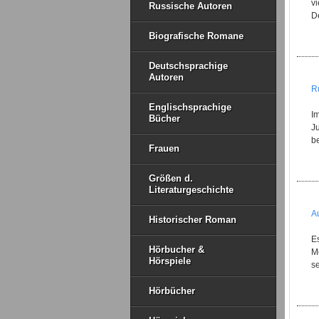
vi
Russische Autoren
De
Biografische Romane
Deutschsprachige
Autoren
R
Englischsprachige
I
Bücher
J
b
Frauen
Größen d.
Literaturgeschichte
A
Historischer Roman
Es
Hörbucher &
M
Hörspiele
se
Hörbücher