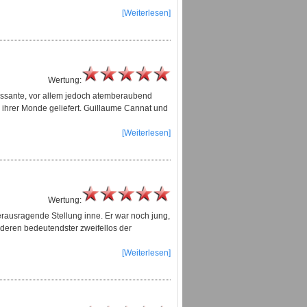
[Weiterlesen]
Wertung:
essante, vor allem jedoch atemberaubend
ihrer Monde geliefert. Guillaume Cannat und
[Weiterlesen]
Wertung:
erausragende Stellung inne. Er war noch jung,
 deren bedeutendster zweifellos der
[Weiterlesen]