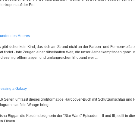
leskopen auf der Erd ...
under des Meeres
 gibt sicher kein Kind, das sich am Strand nicht an der Farben- und Formenvielfal
rt findet - tote Zeugen einer rätselhaften Welt, die unser Ästhetikempfinden ganz un
n diesem großformatigen und umfangreichen Bildband wer ...
ressing a Galaxy
16 Seiten umfasst dieses großformatige Hardcover-Buch mit Schutzumschlag und 
ilogramm auf die Waage bringt.
isha Biggar, die Kostümdesignerin der "Star Wars"-Episoden I, II und III, stellt in 
n Filmen ...