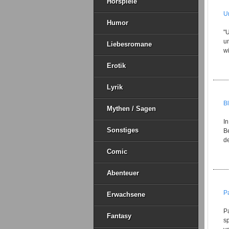
Hörspiele
U
Humor
"
um
Liebesromane
wi
Erotik
Lyrik
B
Mythen / Sagen
In
Sonstiges
Be
de
Comic
Abenteuer
Pa
Erwachsene
Pa
Fantasy
sp