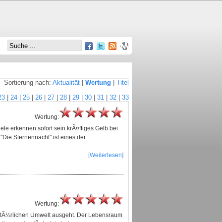
Sortierung nach:
Aktualität
|
Wertung
|
Titel
23
|
24
|
25
|
26
|
27
|
28
|
29
|
30
|
31
|
32
|
33
Wertung:
le erkennen sofort sein krÃ¤ftiges Gelb bei
ie Sternennacht" ist eines der
[Weiterlesen]
Wertung:
 natÃ¼rlichen Umwelt ausgeht. Der Lebensraum