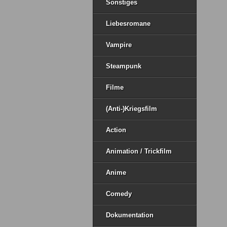
Sonstiges
Liebesromane
Vampire
Steampunk
Filme
(Anti-)Kriegsfilm
Action
Animation / Trickfilm
Anime
Comedy
Dokumentation