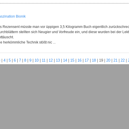
aszination Bionik
ls Rezensent müsste man vor üppigen 3,5 Kilogramm Buch eigentlich zurückschrecke
urchblättern stellten sich Neugier und Vorfreude ein, und diese wurden bei der L
ttäuscht.
e herkömmliche Technik stößt nic ...
3
|
4
|
5
|
6
|
7
|
8
|
9
|
10
|
11
|
12
|
13
|
14
|
15
|
16
|
17
|
18
|
19
|
20
|
21
|
22
|