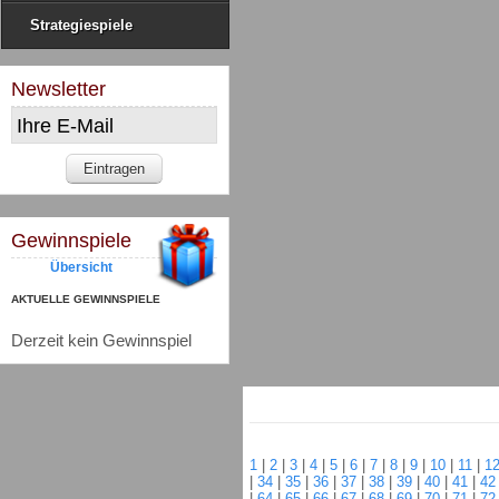
Strategiespiele
Newsletter
Gewinnspiele
Übersicht
AKTUELLE GEWINNSPIELE
Derzeit kein Gewinnspiel
1
|
2
|
3
|
4
|
5
|
6
|
7
|
8
|
9
|
10
|
11
|
1
|
34
|
35
|
36
|
37
|
38
|
39
|
40
|
41
|
42
|
64
|
65
|
66
|
67
|
68
|
69
|
70
|
71
|
72