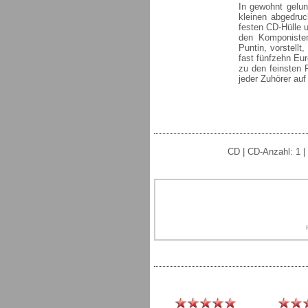
In gewohnt gelu
kleinen abgedruc
festen CD-Hülle 
den Komponiste
Puntin, vorstell
fast fünfzehn Eur
zu den feinsten 
jeder Zuhörer auf
CD | CD-Anzahl: 1 |