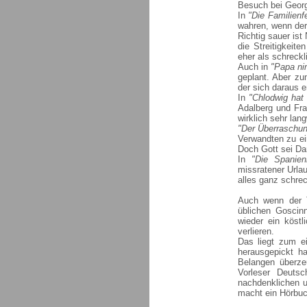
Besuch bei Georg
In
"Die Familienfe
wahren, wenn der 
Richtig sauer ist
die Streitigkeit
eher als schreck
Auch in
"Papa ni
geplant. Aber zu
der sich daraus e
In
"Chlodwig hat
Adalberg und Fra
wirklich sehr lan
"Der Überraschu
Verwandten zu e
Doch Gott sei Dan
In
"Die Spanien
missratener Urla
alles ganz schrec
Auch wenn der T
üblichen Goscin
wieder ein köstl
verlieren.
Das liegt zum e
herausgepickt ha
Belangen überze
Vorleser Deuts
nachdenklichen u
macht ein Hörbuc