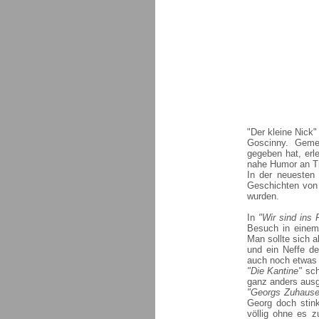
"Der kleine Nick"
Goscinny. Geme
gegeben hat, erl
nahe Humor an Tr
In der neuesten
Geschichten von 
wurden.
In
"Wir sind ins
Besuch in einem 
Man sollte sich 
und ein Neffe de
auch noch etwas 
"Die Kantine"
sch
ganz anders ausge
"Georgs Zuhause
Georg doch stink
völlig ohne es 