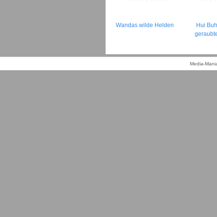
Wandas wilde Helden
Hui Buh
geraubt
Media-Mania