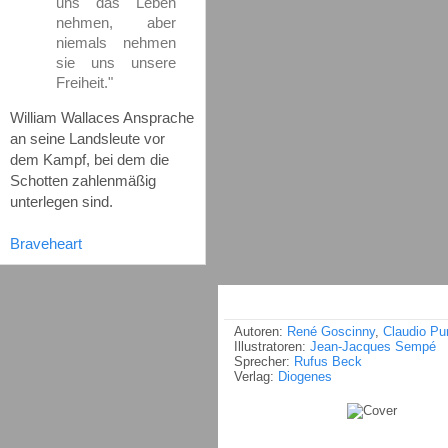
uns das Leben
nehmen, aber
niemals nehmen
sie uns unsere
Freiheit."
William Wallaces Ansprache
an seine Landsleute vor
dem Kampf, bei dem die
Schotten zahlenmäßig
unterlegen sind.
Braveheart
Autoren:
René Goscinny
,
Claudio Pu
Illustratoren:
Jean-Jacques Sempé
Sprecher:
Rufus Beck
Verlag:
Diogenes