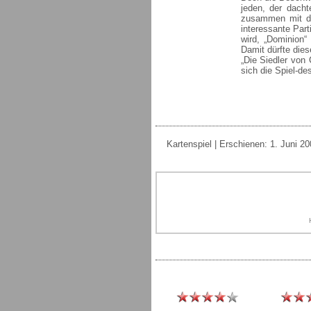
jeden, der dacht
zusammen mit de
interessante Par
wird, „Dominion“
Damit dürfte dies
„Die Siedler von
sich die Spiel-de
Kartenspiel | Erschienen: 1. Juni 200