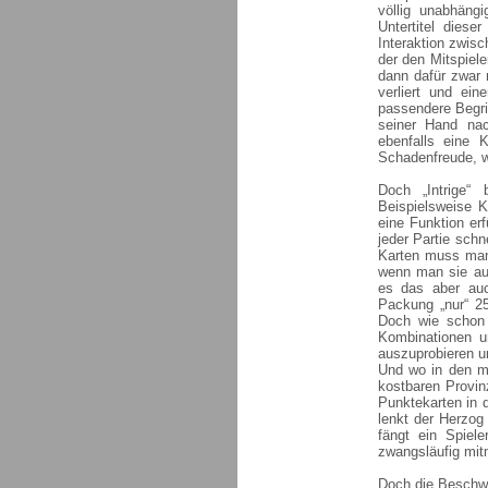
völlig unabhäng
Untertitel dieser
Interaktion zwisc
der den Mitspiel
dann dafür zwar 
verliert und ein
passendere Begrif
seiner Hand nac
ebenfalls eine 
Schadenfreude, w
Doch „Intrige“
Beispielsweise K
eine Funktion erf
jeder Partie schn
Karten muss man
wenn man sie aus
es das aber auc
Packung „nur“ 2
Doch wie schon 
Kombinationen u
auszuprobieren u
Und wo in den me
kostbaren Provin
Punktekarten in 
lenkt der Herzog
fängt ein Spiel
zwangsläufig mit
Doch die Beschwe