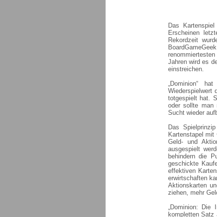
Das Kartenspiel
Erscheinen letz
Rekordzeit wurd
BoardGameGeek g
renommiertesten
Jahren wird es d
einstreichen.
„Dominion“ hat
Wiederspielwert 
totgespielt hat. 
oder sollte man 
Sucht wieder auf
Das Spielprinzip
Kartenstapel mit
Geld- und Aktio
ausgespielt wer
behindern die P
geschickte Kaufe
effektiven Karte
erwirtschaften ka
Aktionskarten u
ziehen, mehr Gel
„Dominion: Die I
kompletten Satz 