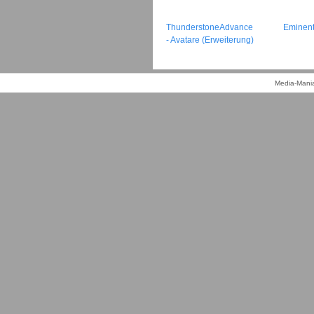
ThunderstoneAdvance
Eminen
- Avatare (Erweiterung)
Media-Mania