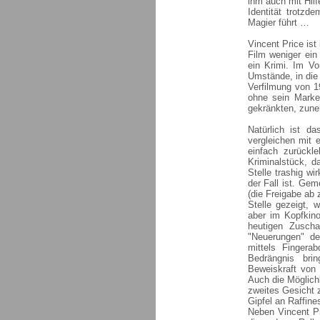
ihm auch mit Hil
Identität trotz
Magier führt …
Vincent Price ist
Film weniger ein 
ein Krimi. Im Vo
Umstände, in die 
Verfilmung von 19
ohne sein Marken
gekränkten, zune
Natürlich ist d
vergleichen mit 
einfach zurückl
Kriminalstück, d
Stelle trashig wi
der Fall ist. Ge
(die Freigabe ab 
Stelle gezeigt, 
aber im Kopfkino
heutigen Zusch
"Neuerungen" de
mittels Fingera
Bedrängnis bri
Beweiskraft von 
Auch die Möglichk
zweites Gesicht 
Gipfel an Raffin
Neben Vincent Pr