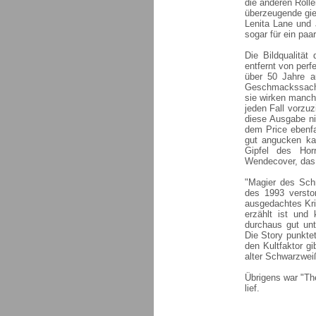
die anderen Rolle
überzeugende gier
Lenita Lane und 
sogar für ein paa
Die Bildqualität
entfernt von perf
über 50 Jahre a
Geschmackssache
sie wirken manchm
jeden Fall vorzuz
diese Ausgabe nic
dem Price ebenfa
gut angucken kan
Gipfel des Hor
Wendecover, das a
"Magier des Schr
des 1993 verstor
ausgedachtes Kri
erzählt ist und
durchaus gut unt
Die Story punktet
den Kultfaktor g
alter Schwarzwei
Übrigens war "Th
lief.