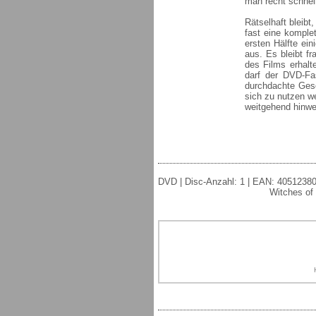
man recht schnell
Rätselhaft bleibt
fast eine komple
ersten Hälfte ei
aus. Es bleibt fr
des Films erhalt
darf der DVD-Fa
durchdachte Gesc
sich zu nutzen w
weitgehend hinwe
DVD | Disc-Anzahl: 1 | EAN: 405123800
Witches of 