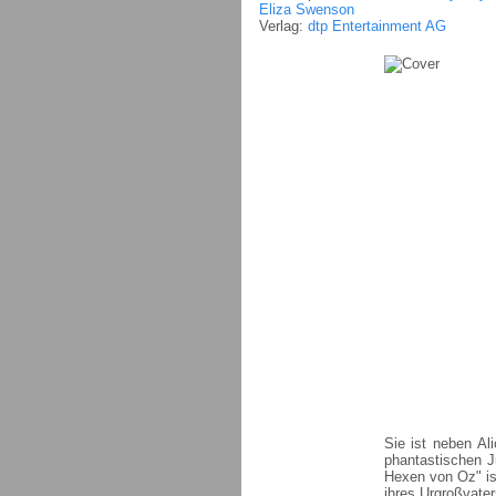
Eliza Swenson
Verlag:
dtp Entertainment AG
Sie ist neben Al
phantastischen J
Hexen von Oz" is
ihres Urgroßvate