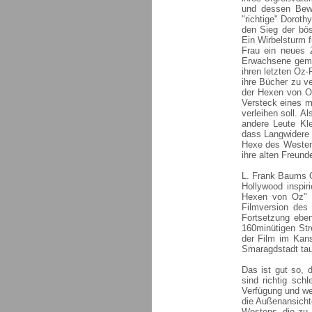
und dessen Bewoh
"richtige" Doroth
den Sieg der bös
Ein Wirbelsturm 
Frau ein neues 
Erwachsene geme
ihren letzten Oz-
ihre Bücher zu ve
der Hexen von Oz 
Versteck eines m
verleihen soll. A
andere Leute Kle
dass Langwidere n
Hexe des Westens
ihre alten Freund
L. Frank Baums O
Hollywood inspir
Hexen von Oz" i
Filmversion des
Fortsetzung eben
160minütigen Str
der Film im Kan
Smaragdstadt tau
Das ist gut so, 
sind richtig sch
Verfügung und we
die Außenansicht
Westens, die zu 