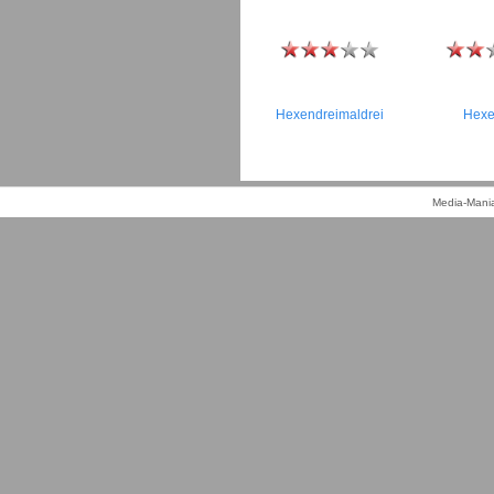
Hexendreimaldrei
Hexe
Media-Mania