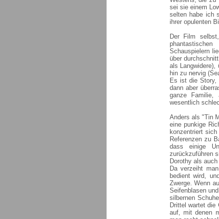
sei sie einem Lo
selten habe ich 
ihrer opulenten B
Der Film selbst
phantastische
Schauspielern lie
über durchschnitt
als Langwidere), 
hin zu nervig (Se
Es ist die Story
dann aber überra
ganze Familie, 
wesentlich schlec
Anders als "Tin M
eine punkige Ric
konzentriert sic
Referenzen zu Ba
dass einige Un
zurückzuführen s
Dorothy als auch 
Da verzeiht man
bedient wird, un
Zwerge. Wenn auc
Seifenblasen und
silbernen Schuh
Drittel wartet d
auf, mit denen m