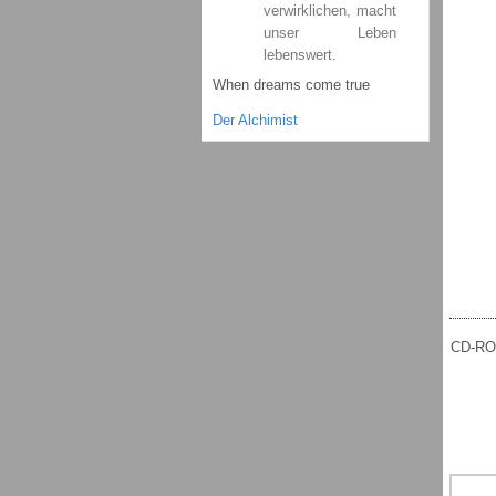
verwirklichen, macht
unser Leben
lebenswert.
When dreams come true
Der Alchimist
CD-ROM 