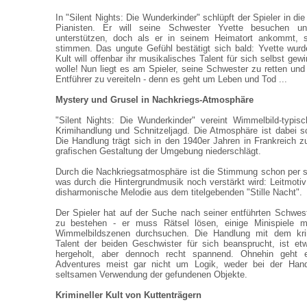
In "Silent Nights: Die Wunderkinder" schlüpft der Spieler in di
Pianisten. Er will seine Schwester Yvette besuchen u
unterstützen, doch als er in seinem Heimatort ankommt, s
stimmen. Das ungute Gefühl bestätigt sich bald: Yvette wurde
Kult will offenbar ihr musikalisches Talent für sich selbst ge
wolle! Nun liegt es am Spieler, seine Schwester zu retten und
Entführer zu vereiteln - denn es geht um Leben und Tod ...
Mystery und Grusel in Nachkriegs-Atmosphäre
"Silent Nights: Die Wunderkinder" vereint Wimmelbild-typis
Krimihandlung und Schnitzeljagd. Die Atmosphäre ist dabei 
Die Handlung trägt sich in den 1940er Jahren in Frankreich z
grafischen Gestaltung der Umgebung niederschlägt.
Durch die Nachkriegsatmosphäre ist die Stimmung schon per s
was durch die Hintergrundmusik noch verstärkt wird: Leitmotiv 
disharmonische Melodie aus dem titelgebenden "Stille Nacht".
Der Spieler hat auf der Suche nach seiner entführten Schwes
zu bestehen - er muss Rätsel lösen, einige Minispiele me
Wimmelbildszenen durchsuchen. Die Handlung mit dem krim
Talent der beiden Geschwister für sich beansprucht, ist et
hergeholt, aber dennoch recht spannend. Ohnehin geht 
Adventures meist gar nicht um Logik, weder bei der Hand
seltsamen Verwendung der gefundenen Objekte.
Krimineller Kult von Kuttenträgern