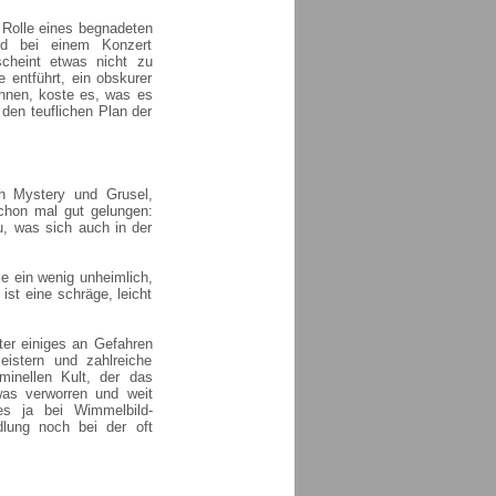
e Rolle eines begnadeten
nd bei einem Konzert
cheint etwas nicht zu
 entführt, ein obskurer
winnen, koste es, was es
 den teuflichen Plan der
ch Mystery und Grusel,
schon mal gut gelungen:
u, was sich auch in der
e ein wenig unheimlich,
ist eine schräge, leicht
ter einiges an Gefahren
istern und zahlreiche
inellen Kult, der das
was verworren und weit
es ja bei Wimmelbild-
lung noch bei der oft