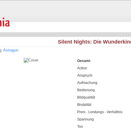
Silent Nights: Die Wunderkin
g:
Astragon
Gesamt
Action
Anspruch
Aufmachung
Bedienung
Bildqualität
Brutalität
Preis - Leistungs - Verhältnis
Spannung
Ton