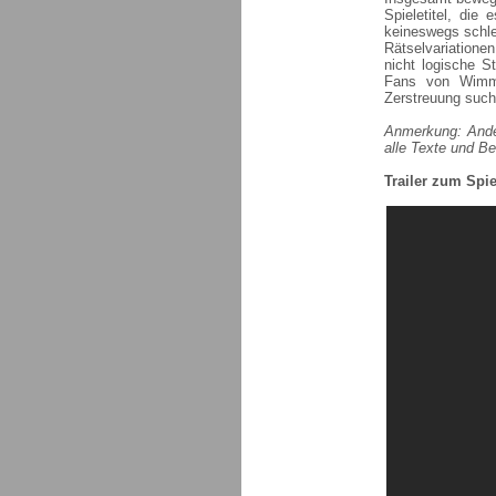
Spieletitel, die
keineswegs schle
Rätselvariatione
nicht logische S
Fans von Wimmel
Zerstreuung such
Anmerkung: Ander
alle Texte und Be
Trailer zum Spie