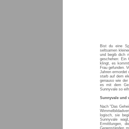
Bist du eine Sp
seltsamen kleine
und begib dich n
geschehen: Ein 
klingt, es kommt
Frau gefunden. Ve
Jahren ermordet 
starb auf dem ele
genauso wie der 
es mit dem Gei
Sunnyvale so eif
Sunnyvale und vi
Nach "Das Geheim
Wimmelbildadven
logisch, sie be
Sunnyvale wagt
Ermittlungen, d
Gegenständen mü