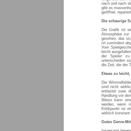
nach und nach da
gibt es massenha
geöffnet, reparie
Die schaurige Sc
Die Grafik ist 
Atmosphäre zur 
gesehen, das sic
ist zumindest ab
Vom Spielgesche
leicht ausgefalle
der Spieler zu
unterscheiden si
die Zeit, die der
Etwas zu leicht,
Die Wimmelbilde
sind nicht wirkl
entlastet zwar d
Handlung vor den
Wieso kann ein
werden, wenn m
Kritikpunkt ist 
wirklich konstan
Gutes Genre-Mit
Insgesamt bewegt