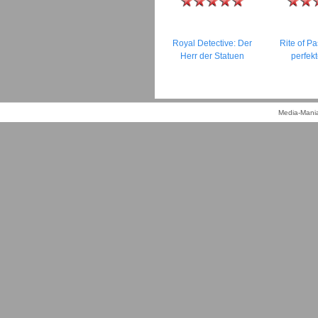
Royal Detective: Der
Rite of P
Herr der Statuen
perfek
Media-Mania