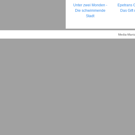
Unter zwei Monden -
Epetrans 
Die schwimmende
Das Gift
Stadt
Media-Mania