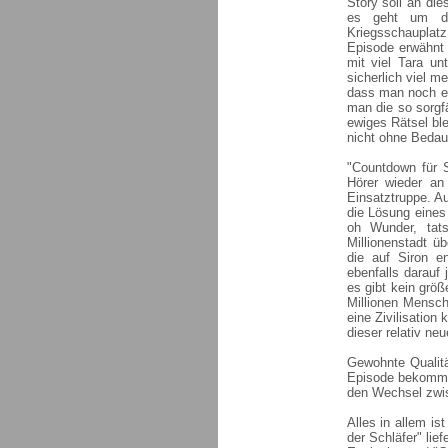
Story soll an die
es geht um de
Kriegsschauplatz
Episode erwähnt
mit viel Tara un
sicherlich viel 
dass man noch e
man die so sorgfä
ewiges Rätsel bl
nicht ohne Bedau
"Countdown für 
Hörer wieder an
Einsatztruppe. Au
die Lösung eines
oh Wunder, tats
Millionenstadt ü
die auf Siron e
ebenfalls darauf
es gibt kein gr
Millionen Mensch
eine Zivilisation
dieser relativ ne
Gewohnte Qualitä
Episode bekommt 
den Wechsel zwi
Alles in allem is
der Schläfer" lief