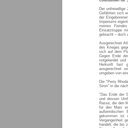
Countdown für 
Der unfreiwillig
Gefährten sich w
der Eingeborenen
Imperiums eigent
meines Feindes
Einsatztruppe m
gebracht – doch a
Ausgerechnet Atl
des Krieges gege
sich auf dem Pl
Gegen Ende des 
notgelandet und 
Herkunft fast 
ausgerechnet un
umgeben von einer
Die "Perry Rhoda
Siron" in die nä
"Das Ende der Sc
und dessen Umfe
Rasse, die den M
für den Mars e
außerirdischen
gekommen ist e
Vergangenheit g
handelt, die bis