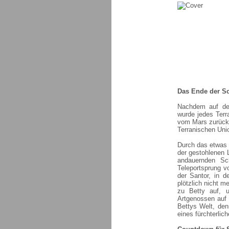
Das Ende der Sc
Nachdem auf dem
wurde jedes Terra
vom Mars zurückg
Terranischen Uni
Durch das etwas 
der gestohlenen 
andauernden Sc
Teleportsprung vo
der Santor, in d
plötzlich nicht m
zu Betty auf, u
Artgenossen auf 
Bettys Welt, den
eines fürchterlic