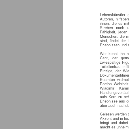
Lebenskünstler 
Autoren, hilfsber
ihnen, die es mi
Streben nach un
Fähigkeit, jede
Menschen, die mi
sind, findet der
Erlebnissen und a
Wer kennt ihn n
Cent, der gern
zwiespältige Fig
Toilettenfrau tr
Einzige, der Wl
Dokumentarfilme
Beamten widmet 
Portion Wahrhei
Wladimir Kami
Handlungsverläuf
aufs Korn zu ne
Erlebnisse aus d
aber auch nachde
Gelesen werden d
Akzent und in lo
bringt und dabei
macht es unheiml