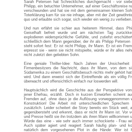
Sarah Petersen hat Schreckliches durchgemacht - vor sieb
Philipp, ein betuchter Unternehmer, auf einer Geschäftsreise 
verschwunden und hat sie mit dem gemeinsamen kleinen Soh
Toterklärung kam für sie nie infrage, aber mit der Zeit gewöhnt
quo und erlaubte sich sogar, sich wieder ein wenig zu verlieben
Und nun erfährt sie schier aus heiterem Himmel, dass Phi
Geiselhaft befreit wurde und am nächsten Tag zurückke
explodieren widersprüchliche Gefühle, und zutiefst erschütter
schließlich dem Mann gegenüber, der ihr als Philipp Petersen p
steht sofort fest: Er ist nicht Philipp, ihr Mann. Er ist ein Fr
erpresst sie - wenn sie nicht mitspielte, würde er ihr alles n
nicht zuletzt den geliebten Sohn.
Eine geniale Thriller-Idee: Nach Jahren der Unsicherheit
Firmenbesitzers die Nachricht, dass ihr Mann, von dem si
Südamerika zu einem Geschäftsbesuch nichts mehr gehört hat
wird. Und dann erweist sich der Eintreffende als ein völlig F
überwacht und offensichtlich einfach nur loswerden will.
Hauptsächlich wird die Geschichte aus der Perspektive vo
jener Ehefrau, erzählt. Doch in kurzen Einwürfen scheint a
Fremden auf, ohne dass je die Auflösung vorweggenommen w
Konstruktion! Die Arbeit mit unterschiedlichen Sprechern
zusätzlich. Leider scheitert die Story bereits ein Stück weit
gegenübersteht und erkennt, dass er nicht ihr Mann ist. Vor
und Presse heißt sie ihn trotzdem als ihren Mann willkommen 
Würde das eine - wie sehr auch immer schockierte - Frau wi
Auch später agiert und reagiert Sarah häufig plan- und ko
natürlich dem vorgesehenen Plot in die Hände: Wer ist hi