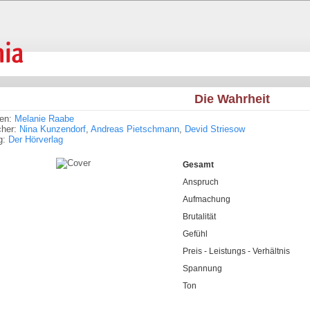
Die Wahrheit
ren:
Melanie Raabe
cher:
Nina Kunzendorf
,
Andreas Pietschmann
,
Devid Striesow
g:
Der Hörverlag
Gesamt
Anspruch
Aufmachung
Brutalität
Gefühl
Preis - Leistungs - Verhältnis
Spannung
Ton