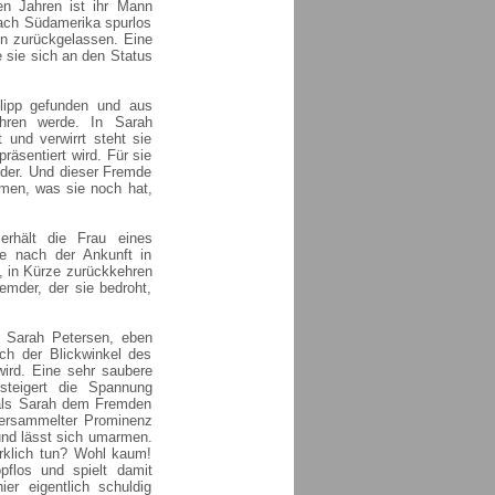
en Jahren ist ihr Mann
nach Südamerika spurlos
n zurückgelassen. Eine
e sie sich an den Status
.
lipp gefunden und aus
hren werde. In Sarah
t und verwirrt steht sie
räsentiert wird. Für sie
emder. Und dieser Fremde
ehmen, was sie noch hat,
 erhält die Frau eines
e nach der Ankunft in
, in Kürze zurückkehren
remder, der sie bedroht,
n Sarah Petersen, eben
uch der Blickwinkel des
ird. Eine sehr saubere
 steigert die Spannung
, als Sarah dem Fremden
 versammelter Prominenz
und lässt sich umarmen.
rklich tun? Wohl kaum!
pflos und spielt damit
er eigentlich schuldig