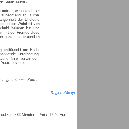
ch Sarah selbst?
uftritt, wenngleich sie
ung zunehmend an, zumal
ngenheit der Eheleute
ordert die Wahrheit von
Schuld beladen hat und
 nimmt der Fremde diese
h ganz klar ersichtlich
ung enttäuscht am Ende,
pannende Unterhaltung.
tzung: Nina Kunzendorf,
Audio-Lektüre.
v gestaltetes Karton-
Regina Károlyi
ufzeit: 483 Minuten | Preis: 12,49 Euro |