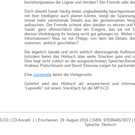
beziehungsweise der Lügner und Verräter? Der Fremde oder do
Doch obwohl Sarah häufig etwas unglaubwürdig bauchgesteuert a
mit ihrer Intelligenz auch planen könnte, steigt die Spann
immer mehr verstörende Details aus der gemeinsamen Verga
auftauchen. Der Fremde scheint alles darüber zu wissen und f
Sarah: ganz offensichtlich über ein Ereignis, das sie mit 
dessen Verdrängung ihr bislang recht gut gelungen ist. Woher
Informationen? Was ist mit Philipp, von dem die Details doc
stammen, wirklich geschehen?
Die ärgerlich banale und nicht wirklich überzeugende Auflös
trotzdem bietet das Hörbuch über weite Strecken gute und s
Dies liegt nicht zuletzt an der ausgezeichneten Sprecher-Bese
Andreas Pietschmann und Devid Striesow sorgen für packende 
Eine
Leseprobe
bietet die Verlagsseite.
Geliefert wird das Hörbuch als ansprechend und informati
"Leporello" mit einem Steckfach für die MP3-CD.
-CD | CD-Anzahl: 1 | Erschienen: 29. August 2016 | ISBN: 9783844523072 | La
Sprache: Deutsch