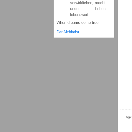
verwirklichen, macht
unser Leben
lebenswert.
When dreams come true
Der Alchimist
MP3