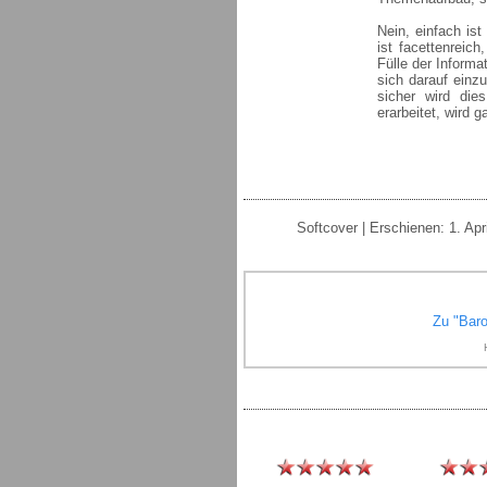
Nein, einfach is
ist facettenreic
Fülle der Informa
sich darauf einz
sicher wird die
erarbeitet, wird
Softcover | Erschienen: 1. Ap
Zu "Bar