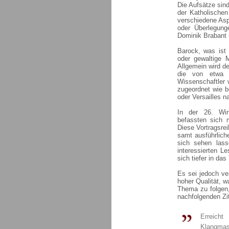
Die Aufsätze sin
der Katholischen
verschiedene Asp
oder Überlegun
Dominik Brabant 
Barock, was ist
oder gewaltige 
Allgemein wird d
die von etwa 
Wissenschaftler 
zugeordnet wie b
oder Versailles n
In der 26. Winte
befassten sich 
Diese Vortragsre
samt ausführlich
sich sehen lass
interessierten L
sich tiefer in da
Es sei jedoch ve
hoher Qualität, w
Thema zu folgen
nachfolgenden Zit
Erreic
Klangmass