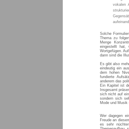
vokalen 
struktur
Gegensät
aufeinand
Solche Formulier
Thema zu folgen
Menge Konzentr
eingestellt hat,
Wortgefügen. Auf
dann sind die Ill
Es gibt also meh
eindeutig ein au
dem hohen Nivea
fundierte Aufsä
anderem das poli
Ein Kapitel ist 
Insgesamt präsen
sich nicht auf ei
sondern sich seh
Mode und Musik 
Wer dagegen einf
Freude an diesem 
es sehr nüchte
Themenaufbau, so