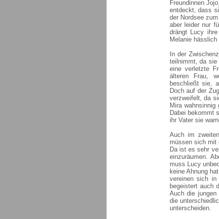
Freundinnen Jojo
entdeckt, dass s
der Nordsee zum E
aber leider nur 
drängt Lucy ihr
Melanie hässlich 
In der Zwischenze
teilnimmt, da si
eine verletzte F
älteren Frau, w
beschließt sie,
Doch auf der Zugf
verzweifelt, da s
Mira wahnsinnig 
Dabei bekommt si
ihr Vater sie war
Auch im zweiten 
müssen sich mit 
Da ist es sehr v
einzuräumen. Abe
muss Lucy unbedin
keine Ahnung hat,
vereinen sich in
begeistert auch 
Auch die jungen 
die unterschiedl
unterscheiden.