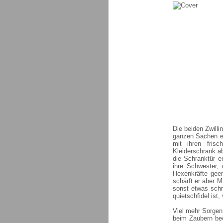
Die beiden Zwilli
ganzen Sachen ei
mit ihren fris
Kleiderschrank ab
die Schranktür e
ihre Schwester, 
Hexenkräfte geer
schärft er aber M
sonst etwas sch
quietschfidel ist,
Viel mehr Sorgen
beim Zaubern beo