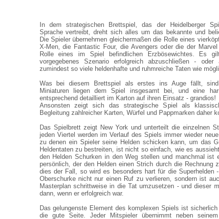
In dem strategischen Brettspiel, das der Heidelberger Spi
Sprache vertreibt, dreht sich alles um das bekannte und bel
Die Spieler übernehmen gleichermaßen die Rolle eines vierköp
X-Men, die Fantastic Four, die Avengers oder die der Marve
Rolle eines im Spiel befindlichen Erzbösewichtes. Es gi
vorgegebenes Szenario erfolgreich abzuschließen - ode
zumindest so viele heldenhafte und ruhmreiche Taten wie mögl
Was bei diesem Brettspiel als erstes ins Auge fällt, sin
Miniaturen liegen dem Spiel insgesamt bei, und eine harr
entsprechend detailliert im Karton auf ihren Einsatz - grandios!
Ansonsten zeigt sich das strategische Spiel als klassisc
Begleitung zahlreicher Karten, Würfel und Pappmarken daher 
Das Spielbrett zeigt New York und unterteilt die einzelnen St
jeden Viertel werden im Verlauf des Spiels immer wieder neue
zu denen ein Spieler seine Helden schicken kann, um das 
Heldentaten zu bestreiten, ist nicht so einfach, wie es aussieht
den Helden Schurken in den Weg stellen und manchmal ist 
persönlich, der den Helden einen Strich durch die Rechnung 
dies der Fall, so wird es besonders hart für die Superhelden 
Oberschurke nicht nur einen Ruf zu verlieren, sondern ist au
Masterplan schrittweise in die Tat umzusetzen - und dieser m
dann, wenn er erfolgreich war.
Das gelungenste Element des komplexen Spiels ist sicherlich v
die gute Seite. Jeder Mitspieler übernimmt neben seine