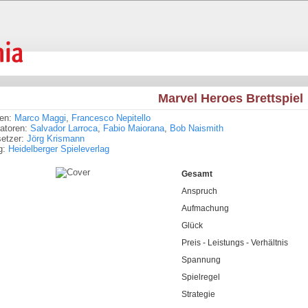
Marvel Heroes Brettspiel
ren:
Marco Maggi
,
Francesco Nepitello
tratoren:
Salvador Larroca
,
Fabio Maiorana
,
Bob Naismith
setzer:
Jörg Krismann
g:
Heidelberger Spieleverlag
Gesamt
Anspruch
Aufmachung
Glück
Preis - Leistungs - Verhältnis
Spannung
Spielregel
Strategie