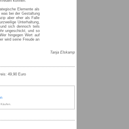
rfreuen können.
rategische Elemente als
- was bei der Gestaltung
zip aber eher als Falle
urzweilige Unterhaltung,
 und sich dennoch teils
ehr ungeschickt, und so
. Wer hingegen Wert auf
der wird seine Freude an
Tanja Elskamp
reis: 49,90 Euro
on
n Käufen.