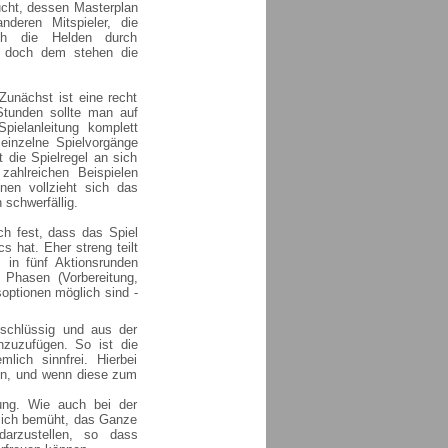
ucht, dessen Masterplan
deren Mitspieler, die
ch die Helden durch
n, doch dem stehen die
 Zunächst ist eine recht
Stunden sollte man auf
pielanleitung komplett
 einzelne Spielvorgänge
 die Spielregel an sich
 zahlreichen Beispielen
nen vollzieht sich das
 schwerfällig.
ch fest, dass das Spiel
 hat. Eher streng teilt
s in fünf Aktionsrunden
i Phasen (Vorbereitung,
optionen möglich sind -
schlüssig und aus der
nzuzufügen. So ist die
mlich sinnfrei. Hierbei
hen, und wenn diese zum
ung. Wie auch bei der
sich bemüht, das Ganze
darzustellen, so dass