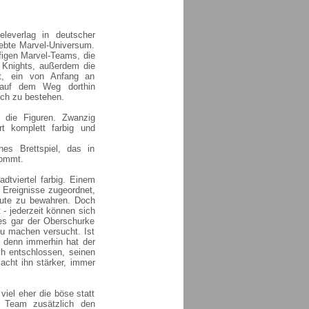
eleverlag in deutscher
iebte Marvel-Universum.
figen Marvel-Teams, die
l Knights, außerdem die
lt, ein von Anfang an
r auf dem Weg dorthin
ich zu bestehen.
d die Figuren. Zwanzig
t komplett farbig und
hes Brettspiel, das in
kommt.
adtviertel farbig. Einem
 Ereignisse zugeordnet,
Gute zu bewahren. Doch
 - jederzeit können sich
es gar der Oberschurke
zu machen versucht. Ist
- denn immerhin hat der
ch entschlossen, seinen
acht ihn stärker, immer
iel eher die böse statt
m Team zusätzlich den