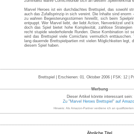
zumindest wahre Comicfreunde sich an diesem Spielmerkmal e
Marvel Heroes ist ein durchdachtes Brettspiel, das sowohl st
auch das Zufallsprinzip in sich vereint. Die Inhalte sind enorm 
zu wahren Begeisterungsstürmen hinreißt, sich beim Spielprin
entpuppt. Wer Marvel liebt, der liebt Action, Nervenkitzel und k
doch das Spiel bietet hohe Komplexität, zahllose Strategien
recht stupide wiederholende Runden. Diese Kombination ist s
wird das Brettspiel viele Comicfans vermutlich enttäuschen
lang dauernde Brettspielpartien mit vielen Möglichkeiten legt, 
diesem Spiel haben.
Brettspiel | Erschienen: 01. Oktober 2006 | FSK: 12 | P
Werbung
Dieser Artikel könnte interessant sein:
Zu "Marvel Heroes Brettspiel" auf Amaz
Hinweis: Als Amazon-Partner verdiene ich an qualifizierte
Ähnliche Titel