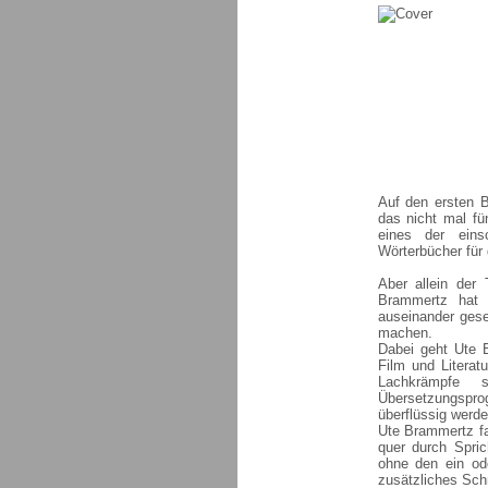
Auf den ersten B
das nicht mal fü
eines der eins
Wörterbücher für
Aber allein der
Brammertz hat 
auseinander gese
machen.
Dabei geht Ute B
Film und Literatu
Lachkrämpfe 
Übersetzungspro
überflüssig werde
Ute Brammertz f
quer durch Spric
ohne den ein od
zusätzliches Sch