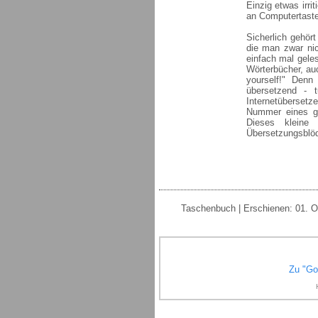
Einzig etwas irri
an Computertaste
Sicherlich gehör
die man zwar nic
einfach mal gele
Wörterbücher, auc
yourself!" Denn
übersetzend - 
Internetübersetz
Nummer eines ge
Dieses kleine
Übersetzungsblöd
Taschenbuch | Erschienen: 01. O
Zu "Go