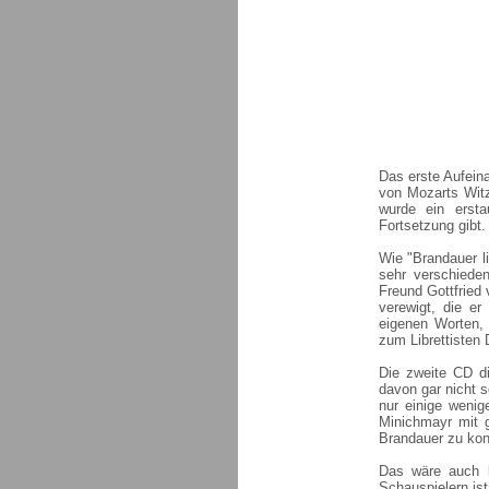
Das erste Aufein
von Mozarts Witz
wurde ein ersta
Fortsetzung gibt.
Wie "Brandauer li
sehr verschiede
Freund Gottfried 
verewigt, die e
eigenen Worten,
zum Librettisten 
Die zweite CD di
davon gar nicht 
nur einige wenig
Minichmayr mit g
Brandauer zu kon
Das wäre auch l
Schauspielern is