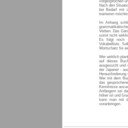
vorgesprochen un
Nach den Situati
bei Bedarf mit
trainieren möchte
Im Anhang schli
grammatikalische
Verben. Das Ganz
somit nicht wirkl
Es folgt noch
Vokabelliste. So
Wortschatz für e
Wer wirklich plan
auf dieses Buch
ausgesucht und 
der Japaner - au
Herausforderung s
Wer mit dem Buch 
das gesprochene
Kenntnisse anzu
Anfängern sei d
höher ist und Gra
kann man mit d
voranbringen.