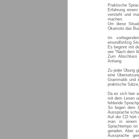
Praktische Sprac
Erfahrung einem
versteht und ma
machen.
Um diese Situat
Okamoto das Buch
Im vorliegende
einundfünfzig Sit
Es beginnt mit d
wie "Nach dem We
Zum Abschluss 
Anhang.
Zu jeder Übung gi
eine Übersetzung
Grammatik und e
praktische Sätze,
Da es sich hier a
mit dem Lesen un
fehlende Sprachp
So liegen dem L
Aussprache schul
Auf der CD hört 
man in einem 
Sprachtempo ist 
geraden. Aber s
Aussprache ge