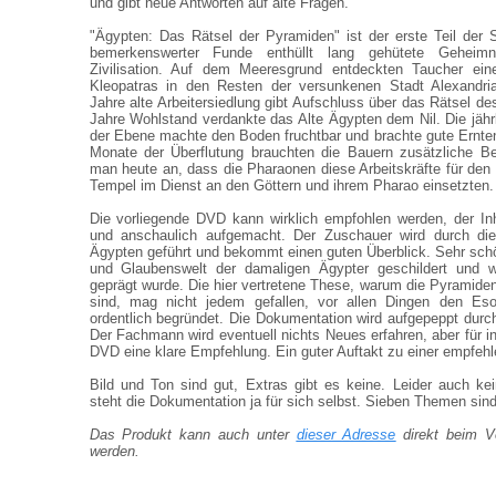
und gibt neue Antworten auf alte Fragen.
"Ägypten: Das Rätsel der Pyramiden" ist der erste Teil der 
bemerkenswerter Funde enthüllt lang gehütete Geheimn
Zivilisation. Auf dem Meeresgrund entdeckten Taucher ein
Kleopatras in den Resten der versunkenen Stadt Alexandri
Jahre alte Arbeitersiedlung gibt Aufschluss über das Rätsel d
Jahre Wohlstand verdankte das Alte Ägypten dem Nil. Die jä
der Ebene machte den Boden fruchtbar und brachte gute Ernten
Monate der Überflutung brauchten die Bauern zusätzliche B
man heute an, dass die Pharaonen diese Arbeitskräfte für de
Tempel im Dienst an den Göttern und ihrem Pharao einsetzten.
Die vorliegende DVD kann wirklich empfohlen werden, der Inha
und anschaulich aufgemacht. Der Zuschauer wird durch die
Ägypten geführt und bekommt einen guten Überblick. Sehr schö
und Glaubenswelt der damaligen Ägypter geschildert und w
geprägt wurde. Die hier vertretene These, warum die Pyramiden
sind, mag nicht jedem gefallen, vor allen Dingen den Esot
ordentlich begründet. Die Dokumentation wird aufgepeppt dur
Der Fachmann wird eventuell nichts Neues erfahren, aber für int
DVD eine klare Empfehlung. Ein guter Auftakt zu einer empfeh
Bild und Ton sind gut, Extras gibt es keine. Leider auch kei
steht die Dokumentation ja für sich selbst. Sieben Themen sind
Das Produkt kann auch unter
dieser Adresse
direkt beim Ve
werden.