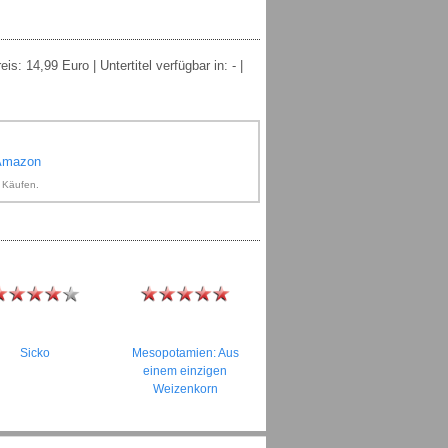
: 14,99 Euro | Untertitel verfügbar in: - |
 Amazon
n Käufen.
Sicko
Mesopotamien: Aus
einem einzigen
Weizenkorn