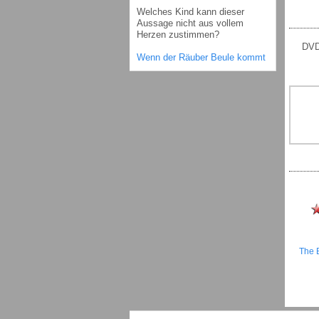
Welches Kind kann dieser
Aussage nicht aus vollem
Herzen zustimmen?
DVD 
Wenn der Räuber Beule kommt
The B