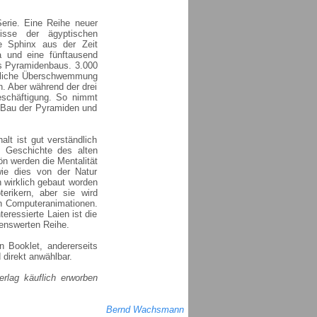
Serie. Eine Reihe neuer
isse der ägyptischen
e Sphinx aus der Zeit
a und eine fünftausend
es Pyramidenbaus. 3.000
hrliche Überschwemmung
. Aber während der drei
eschäftigung. So nimmt
n Bau der Pyramiden und
lt ist gut verständlich
 Geschichte des alten
n werden die Mentalität
ie dies von der Natur
 wirklich gebaut worden
erikern, aber sie wird
ch Computeranimationen.
eressierte Laien ist die
lenswerten Reihe.
n Booklet, andererseits
 direkt anwählbar.
rlag käuflich erworben
Bernd Wachsmann