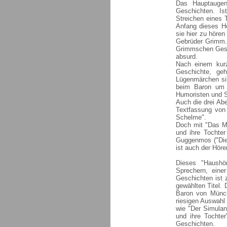
Das Hauptaugen
Geschichten. Is
Streichen eines 
Anfang dieses Hö
sie hier zu hören
Gebrüder Grimm. 
Grimmschen Gesam
absurd.
Nach einem kurz
Geschichte, ge
Lügenmärchen si
beim Baron um e
Humoristen und Sa
Auch die drei Abe
Textfassung von
Schelme".
Doch mit "Das Mä
und ihre Tochte
Guggenmos ("Die 
ist auch der Höre
Dieses "Haushö
Sprechern, eine
Geschichten ist 
gewählten Titel.
Baron von Münch
riesigen Auswahl
wie "Der Simulan
und ihre Tochte
Geschichten.