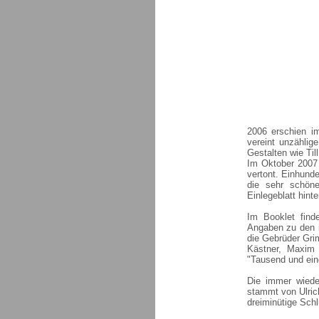
2006 erschien i
vereint unzählig
Gestalten wie Ti
Im Oktober 2007
vertont. Einhunde
die sehr schöne
Einlegeblatt hinte
Im Booklet find
Angaben zu den 
die Gebrüder Gri
Kästner, Maxim
"Tausend und ein
Die immer wiede
stammt von Ulric
dreiminütige Sch