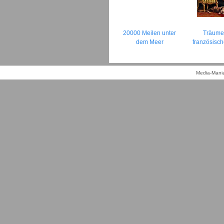
20000 Meilen unter
Träume
dem Meer
französisc
Media-Mania