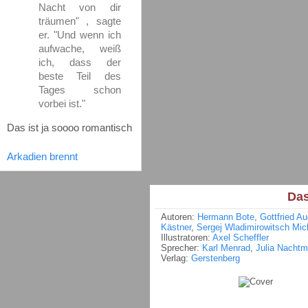
Nacht von dir
träumen" , sagte
er. "Und wenn ich
aufwache, weiß
ich, dass der
beste Teil des
Tages schon
vorbei ist."
Das ist ja soooo romantisch
Arkadien brennt
Das
Autoren:
Hermann Bote
,
Gottfried A
Kästner
,
Sergej Wladimirowitsch Mi
Illustratoren:
Axel Scheffler
Sprecher:
Karl Menrad
,
Julia Nacht
Verlag:
Gerstenberg