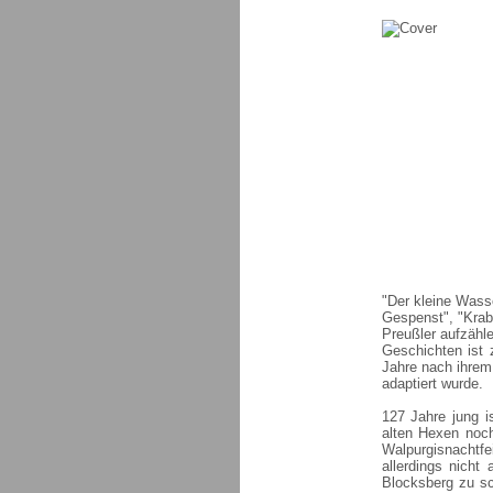
"Der kleine Wass
Gespenst", "Krab
Preußler aufzähl
Geschichten ist 
Jahre nach ihrem
adaptiert wurde.
127 Jahre jung i
alten Hexen noch
Walpurgisnachtfe
allerdings nicht
Blocksberg zu sc