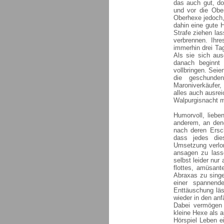
das auch gut, d
und vor die Obe
Oberhexe jedoch,
dahin eine gute 
Strafe ziehen la
verbrennen. Ihr
immerhin drei Ta
Als sie sich aus
danach beginnt
vollbringen. Sei
die geschunden
Maroniverkäufer, 
alles auch ausre
Walpurgisnacht m
Humorvoll, liebe
anderem, an dene
nach deren Ersc
dass jedes dies
Umsetzung verlor
ansagen zu lass
selbst leider nur
flottes, amüsant
Abraxas zu singe
einer spannend
Enttäuschung läss
wieder in den anf
Dabei vermögen s
kleine Hexe als 
Hörspiel Leben e