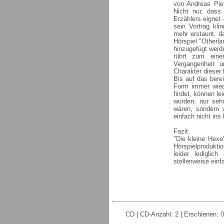
von Andreas Piet
Nicht nur, dass
Erzählers eignet 
sein Vortrag kli
mehr erstaunt, 
Hörspiel "Otherl
hinzugefügt werde
rührt zum eine
Vergangenheit 
Charakter dieser
Bis auf das berei
Form immer wied
findet, können le
wurden, nur sehr
wären, sondern 
einfach nicht ins
Fazit:
"Die kleine Hexe
Hörspielprodukt
leider ledigli
stellenweise einf
CD | CD-Anzahl: 2 | Erschienen: 