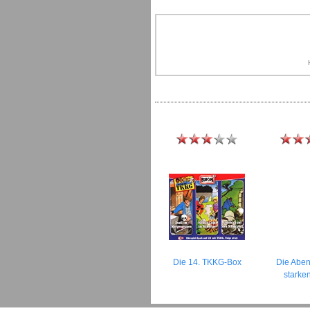
Die 14. TKKG-Box
Die Aben
starke