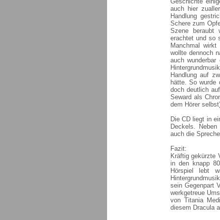
Geschichte einig
auch hier zualle
Handlung gestric
Schere zum Opfer
Szene beraubt w
erachtet und so 
Manchmal wirkt 
wollte dennoch n
auch wunderbar g
Hintergrundmusi
Handlung auf zwe
hätte. So wurde 
doch deutlich auf
Seward als Chron
dem Hörer selbst
Die CD liegt in e
Deckels. Neben e
auch die Sprecher
Fazit:
Kräftig gekürzte
in den knapp 80
Hörspiel lebt 
Hintergrundmusik
sein Gegenpart V
werkgetreue Umse
von Titania Medi
diesem Dracula a