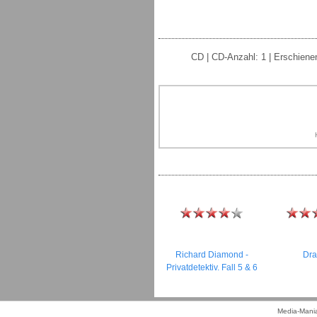
CD | CD-Anzahl: 1 | Erschienen
Richard Diamond -
Dra
Privatdetektiv. Fall 5 & 6
Media-Mania