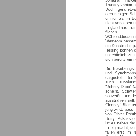
Jonathan Harke
Transsylvanien e
Doch irgend etwa
dem riesigen Sch
er niemals im B
nicht verlassen 
England reist, u
fliehen.
Währenddessen i
Westenra hergema
die Künste des j
Helsing können d
unschädlich zu 
sich bereits ein 
Die Besetzungsli
und Synchronbr
dargestellt. Der
auch Hauptdarst
"Johnny Depp" Na
scheint. Schwie
souverän und le
ausstrahlen soll
Clooney" Bierste
jung wirkt, pass
von Oliver Rohr
Berry" Pukass ge
ist es neben der
Erfolg macht, de
fallen erst im 