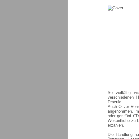
So vielfältig w
verschiedenen H
Dracula.
Auch Oliver Rohr
angenommen. Im G
oder gar fünf CD
Wesentliche zu 
erzählen.
Die Handlung hat