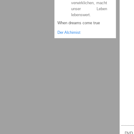
verwirklichen, macht
unser Leben
lebenswert.
When dreams come true
Der Alchimist
DVD |