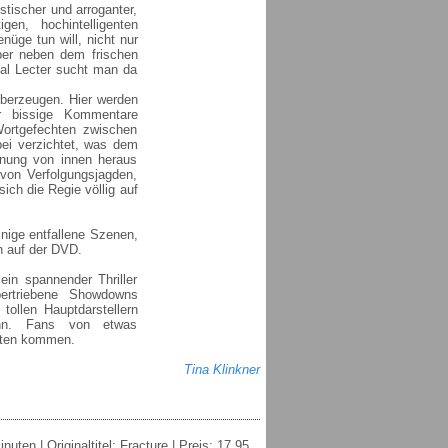
istischer und arroganter,
gen, hochintelligenten
üge tun will, nicht nur
ber neben dem frischen
bal Lecter sucht man da
überzeugen. Hier werden
r bissige Kommentare
Wortgefechten zwischen
bei verzichtet, was dem
annung von innen heraus
von Verfolgungsjagden,
ch die Regie völlig auf
inige entfallene Szenen,
n auf der DVD.
ein spannender Thriller
bertriebene Showdowns
tollen Hauptdarstellern
ann. Fans von etwas
osten kommen.
Tina Klinkner
ten | Originaltitel: Fracture | Preis: 17,95