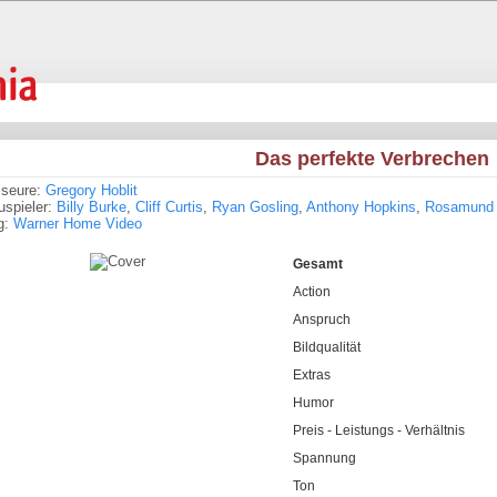
Das perfekte Verbrechen
sseure:
Gregory Hoblit
spieler:
Billy Burke
,
Cliff Curtis
,
Ryan Gosling
,
Anthony Hopkins
,
Rosamund 
g:
Warner Home Video
Gesamt
Action
Anspruch
Bildqualität
Extras
Humor
Preis - Leistungs - Verhältnis
Spannung
Ton