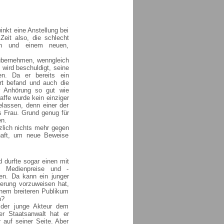
nkt eine Anstellung bei
eit also, die schlecht
gen und einem neuen,
 übernehmen, wenngleich
wird beschuldigt, seine
en. Da er bereits ein
rt befand und auch die
r Anhörung so gut wie
ffe wurde kein einziger
lassen, denn einer der
s Frau. Grund genug für
en.
tzlich nichts mehr gegen
haft, um neue Beweise
 durfte sogar einen mit
 Medienpreise und -
gen. Da kann ein junger
ierung vorzuweisen hat,
inem breiteren Publikum
h?
 der junge Akteur dem
ger Staatsanwalt hat er
 auf seiner Seite. Aber