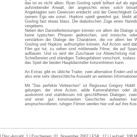
das ist es nicht allein: Ryan Gosling spielt brillant auf als ego
aufstrebender Anwalt, der angesichts eines solch bösarti
Angeklagten sein Gewissen entdeckt und der Gerechtigkeit Gen
seinem Ego wie sonst. Hopkins spielt gewohnt gut, bleibt a
Gosling fast etwas blass. Die diabolischen Züge eines Hanni
vergebens.
Neben den Darstellerleistungen können vor allem die Dialoge 
keine typischen Phrasen gedroschen, und ironische ode
verstärken die Dialoge der Charaktere, die vor allem bei 
Gosling und Hopkins auftrumpfen können. Auf Action wird da
Film gut tut; zu selten sind mittlerweile Filme, die auf Sp
aufbauen. Und so wird der Zuschauer zur Abwechslung mal 
Schießereien und ständigen Todesgefahren verschont, sodass si
das Spiel der beiden Hauptdarsteller konzentrieren kann.
An Extras gibt es übliche Trailer, zwei alternative Enden und e
also eine sehr übersichtliche Auswahl an weiteren Informatione
Mit "Das perfekte Verbrechen" ist Regisseur Gregory Hoblit 
gelungen, der ohne Action, wilde Kamerafahrten oder ü
auskommt und stattdessen mit geschliffenen Dialogen, zwei 
und einer gut konstruierten Geschichte aufwarten k
anspruchsvolleren, ruhigen Filmen werden hier voll auf ihre K
 Disc-Anzahl: 1 | Erschienen: 01. November 2007 | FSK: 12 | Laufzeit: 108 Minu