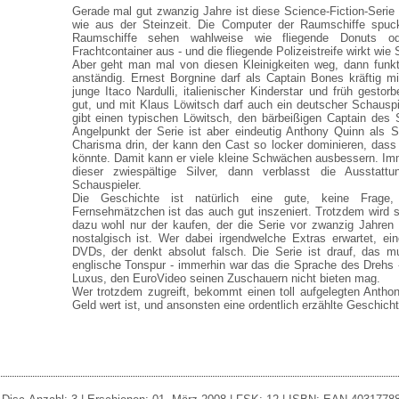
Gerade mal gut zwanzig Jahre ist diese Science-Fiction-Serie 
wie aus der Steinzeit. Die Computer der Raumschiffe spuck
Raumschiffe sehen wahlweise wie fliegende Donuts ode
Frachtcontainer aus - und die fliegende Polizeistreife wirkt wi
Aber geht man mal von diesen Kleinigkeiten weg, dann funkt
anständig. Ernest Borgnine darf als Captain Bones kräftig mi
junge Itaco Nardulli, italienischer Kinderstar und früh gesto
gut, und mit Klaus Löwitsch darf auch ein deutscher Schausp
gibt einen typischen Löwitsch, den bärbeißigen Captain des 
Angelpunkt der Serie ist aber eindeutig Anthony Quinn als Si
Charisma drin, der kann den Cast so locker dominieren, das
könnte. Damit kann er viele kleine Schwächen ausbessern. Imme
dieser zwiespältige Silver, dann verblasst die Ausstat
Schauspieler.
Die Geschichte ist natürlich eine gute, keine Frage
Fernsehmätzchen ist das auch gut inszeniert. Trotzdem wird
dazu wohl nur der kaufen, der die Serie vor zwanzig Jahren
nostalgisch ist. Wer dabei irgendwelche Extras erwartet, ein
DVDs, der denkt absolut falsch. Die Serie ist drauf, das m
englische Tonspur - immerhin war das die Sprache des Drehs -
Luxus, den EuroVideo seinen Zuschauern nicht bieten mag.
Wer trotzdem zugreift, bekommt einen toll aufgelegten Anthon
Geld wert ist, und ansonsten eine ordentlich erzählte Geschich