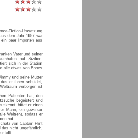
ence-Fiction-Umsetzung
e aus dem Jahr 1987 war
t ein paar Importen aus
ranken Vater und seiner
umhafen auf Sizilien.
iert sich in der Station
die alle etwas von Bones
 Jimmy und seine Mutter
das er ihnen schuldet,
Weltraum verborgen ist
hen Patienten hat, den
tzsuche begeistert und
auskennt, bittet er einen
eser Mann, ein gewisser
alle Welt(en), sodass er
men hat.
chatz von Captain Flint
 das nicht ungefährlich,
stellt.