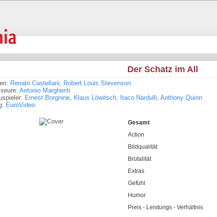
Der Schatz im All
ren:
Renato Castellani
,
Robert Louis Stevenson
sseure:
Antonio Margheriti
spieler:
Ernest Borgnine
,
Klaus Löwitsch
,
Itaco Nardulli
,
Anthony Quinn
g:
EuroVideo
Gesamt
Action
Bildqualität
Brutalität
Extras
Gefühl
Humor
Preis - Leistungs - Verhältnis