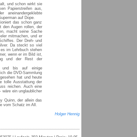
alt, und schon wirkt sie
en Papierstreifen aus,
r aneinandergeklebte
e Superman auf Dope.
ioniert das schon ganz
t den Augen rollen, der
rben, macht seine Sache
ieler mitmachen, und er
Schiffes. Der Dreh- und
lver. Da steckt so viel
s es im Lehrbuch stehen
r, wenn er im Bild ist,
tung und der Rest der
, und bis auf einige
 sich die DVD-Sammlung
 gesehen hat und heute
e tolle Ausstattung der
uss reichen. Auch eine
 wäre ein unglaublicher
y Quinn, der allein das
te vom Schatz im All.
Holger Hennig