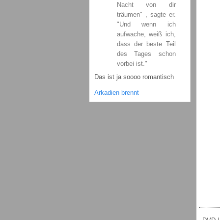
Nacht von dir
träumen" , sagte er.
"Und wenn ich
aufwache, weiß ich,
dass der beste Teil
des Tages schon
vorbei ist."
Das ist ja soooo romantisch
Arkadien brennt