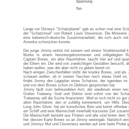
Spannung
Ton
Lange vor Disneys "Schatzplanet" gab es schon mal eine Sci
der "Schatzinsel" von Robert Louis Stevenson. Die Miniseri
eine italienisch-deutsche Zusammenarbeit, die sich auch mi
Amerika schmücken konnte.
Der junge Jimmy wohnt mit seinem seit einem Strahlenunfall k
Mutter in einem heruntergekommenen und stillgelegten Ra
Captain Bones, ein alter Raumfahrer, taucht hier auf und quart
der Eltern ein. Der wird von zwielichtigen Gestalten besucht, 
haben wollen, was der aber nicht zu geben bereit ist.
Nach einigen Zwischenfällen stirbt der kranke Bones, und als
schauen wollen, ob in seinen Taschen noch etwas Geld ist, 
findet Jimmy den Lageplan eines Schatzes, der irgendwo im 
und von dem Bones schon im Delirium gesprochen hat.
Jimmy läuft zum befreundeten Arzt, der wiederum einen reic
Grafen Tralawny. Graf und Doktor sind sofort von der Scha
Tralawney will die Suche finanzieren. Weil er sich nicht so gut 
alten Raumfahrer, den er zufällig kennenlernt, um Hilfe. Di
Long John Silver, hat ein künstliches Bein und kennt offenbar 
ein Schiff und eine Mannschaft innerhalb kürzester Zeit zusam
Die Mannschaft besteht aus Piraten und alle sind hinter dem S
her, dessen Karte Bones so an Jimmy weitergab. Natürlich wird
und Jimmys Mut und Cleverness werden auf eine harte Probe ge