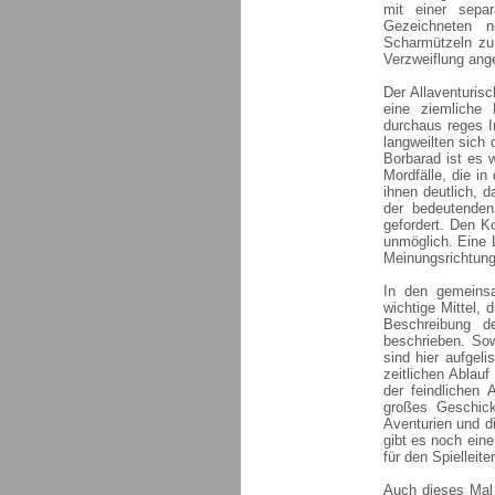
mit einer sepa
Gezeichneten n
Scharmützeln zu 
Verzweiflung ang
Der Allaventuris
eine ziemliche
durchaus reges I
langweilten sich
Borbarad ist es w
Mordfälle, die i
ihnen deutlich, d
der bedeutenden
gefordert. Den K
unmöglich. Eine L
Meinungsrichtung
In den gemeins
wichtige Mittel, d
Beschreibung d
beschrieben. Sow
sind hier aufgel
zeitlichen Ablauf
der feindlichen
großes Geschick
Aventurien und d
gibt es noch eine
für den Spielleiter
Auch dieses Mal