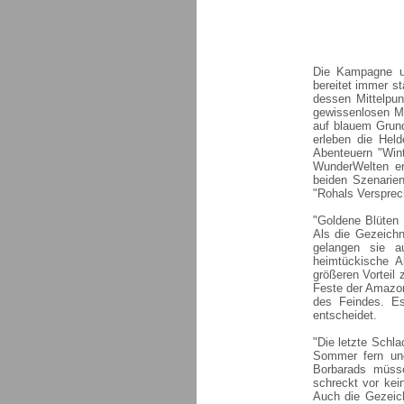
Die Kampagne um
bereitet immer st
dessen Mittelpun
gewissenlosen Ma
auf blauem Grund
erleben die Hel
Abenteuern "Wint
WunderWelten er
beiden Szenarien
"Rohals Versprech
"Goldene Blüten
Als die Gezeichn
gelangen sie a
heimtückische A
größeren Vorteil 
Feste der Amazon
des Feindes. Es
entscheidet.
"Die letzte Schla
Sommer fern und
Borbarads müsse
schreckt vor kei
Auch die Gezeich