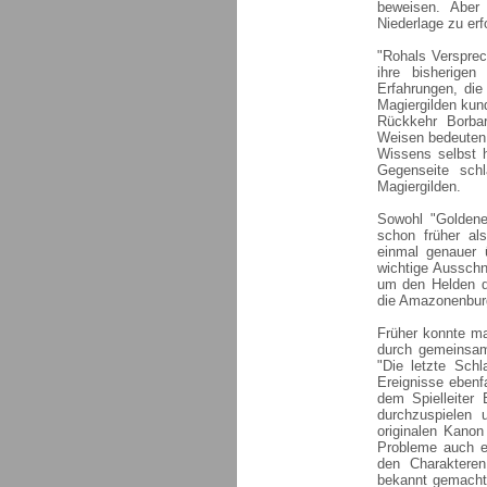
beweisen. Aber
Niederlage zu erf
"Rohals Versprec
ihre bisherigen
Erfahrungen, di
Magiergilden kun
Rückkehr Borba
Weisen bedeuten 
Wissens selbst h
Gegenseite sch
Magiergilden.
Sowohl "Goldene
schon früher al
einmal genauer 
wichtige Ausschn
um den Helden d
die Amazonenburg
Früher konnte ma
durch gemeinsame
"Die letzte Sch
Ereignisse ebenfa
dem Spielleiter 
durchzuspielen
originalen Kano
Probleme auch e
den Charakteren
bekannt gemacht 