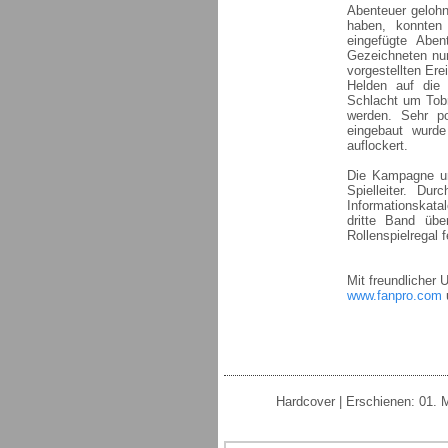
Abenteuer gelohn
haben, konnten
eingefügte Abe
Gezeichneten nur
vorgestellten Er
Helden auf die 
Schlacht um Tob
werden. Sehr po
eingebaut wurde
auflockert.
Die Kampagne um
Spielleiter. Du
Informationskata
dritte Band übe
Rollenspielregal f
Mit freundlicher
www.fanpro.com
Hardcover | Erschienen: 01. 