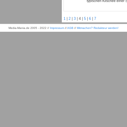
typischen Klischee einer St
1
|
2
|
3
|
4
|
5
|
6
|
7
Media-Mania.de 2005 - 2022 //
Impressum
//
AGB
//
Mitmachen? Redakteur werden!