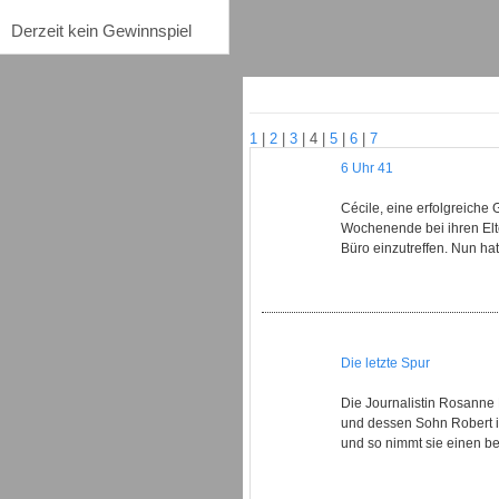
Derzeit kein Gewinnspiel
1
|
2
|
3
|
4
|
5
|
6
|
7
6 Uhr 41
Cécile, eine erfolgreiche
Wochenende bei ihren Elte
Büro einzutreffen. Nun hat 
Die letzte Spur
Die Journalistin Rosanne
und dessen Sohn Robert in 
und so nimmt sie einen beru