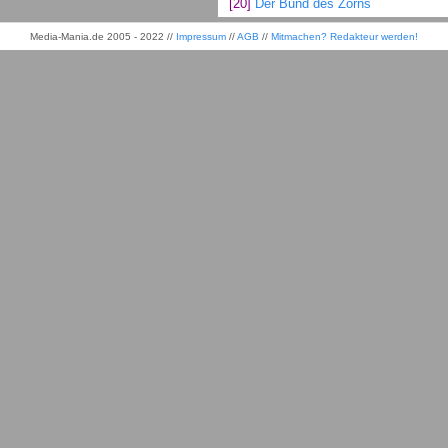
[20]
Der Bund des Zorns
Media-Mania.de 2005 - 2022 //
Impressum
//
AGB
//
Mitmachen? Redakteur werden!