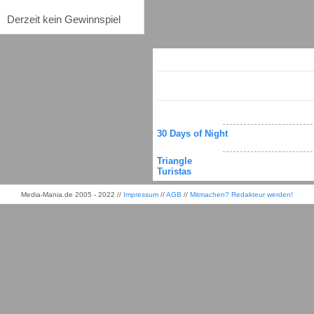
Derzeit kein Gewinnspiel
30 Days of Night
Triangle
Turistas
Media-Mania.de 2005 - 2022 //
Impressum
//
AGB
//
Mitmachen? Redakteur werden!