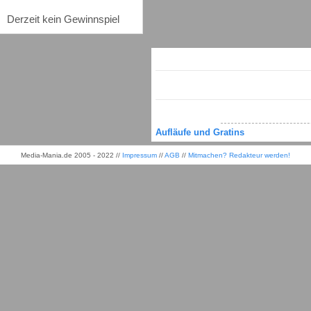
Derzeit kein Gewinnspiel
Aufläufe und Gratins
Media-Mania.de 2005 - 2022 //
Impressum
//
AGB
//
Mitmachen? Redakteur werden!