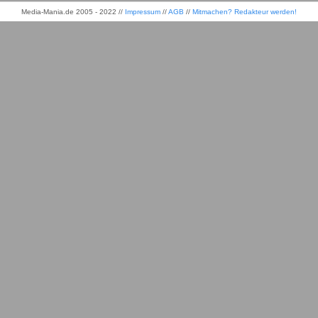
Media-Mania.de 2005 - 2022 //
Impressum
//
AGB
//
Mitmachen? Redakteur werden!