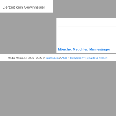
Derzeit kein Gewinnspiel
Mönche, Meuchler, Minnesänger
Media-Mania.de 2005 - 2022 //
Impressum
//
AGB
//
Mitmachen? Redakteur werden!