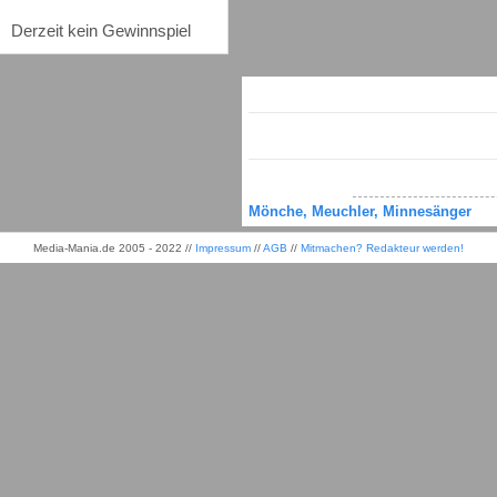
Derzeit kein Gewinnspiel
Mönche, Meuchler, Minnesänger
Media-Mania.de 2005 - 2022 //
Impressum
//
AGB
//
Mitmachen? Redakteur werden!