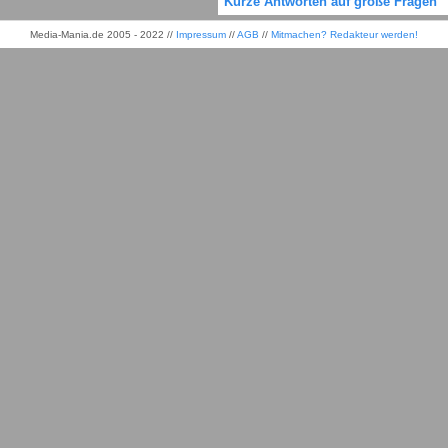
Kurze Antworten auf große Fragen
Media-Mania.de 2005 - 2022 //
Impressum
//
AGB
//
Mitmachen? Redakteur werden!