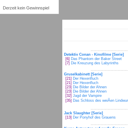
Derzeit kein Gewinnspiel
Detektiv Conan - Kinofilme [Serie]
[6]
Das Phantom der Baker Street
[7]
Die Kreuzung des Labyrinths
Gruselkabinett [Serie]
[21]
Der Hexenfluch
[21]
Der Hexenfluch
[23]
Die Bilder der Ahnen
[23]
Die Bilder der Ahnen
[32]
Jagd der Vampire
[35]
Das Schloss des weiÃen Lindwu
Jack Slaughter [Serie]
[13]
Der Ponyhof des Grauens