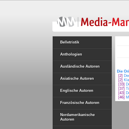
Belletristik
Anthologien
Ausländische Autoren
Die Ori
[2]
De
Asiatische Autoren
[2]
Kl
[33]
D
[37]
T
Englische Autoren
[43]
D
[46]
M
Französische Autoren
Nordamerikanische
Autoren