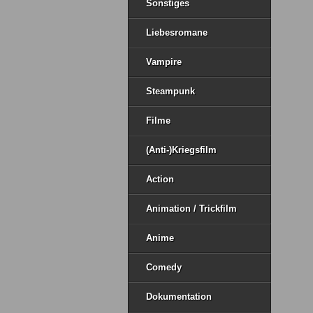
Sonstiges
Liebesromane
Vampire
Steampunk
Filme
(Anti-)Kriegsfilm
Action
Animation / Trickfilm
Anime
Comedy
Dokumentation