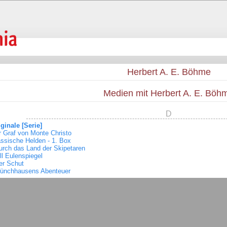
Herbert A. E. Böhme
Medien mit Herbert A. E. Böh
D
ginale [Serie]
r Graf von Monte Christo
assische Helden - 1. Box
urch das Land der Skipetaren
ill Eulenspiegel
er Schut
ünchhausens Abenteuer