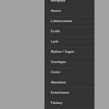
Hörspiele
Humor
Liebesromane
Erotik
Lyrik
Mythen / Sagen
Sonstiges
Comic
Abenteuer
Erwachsene
Fantasy