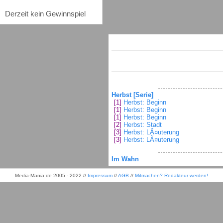
Derzeit kein Gewinnspiel
Herbst [Serie]
[1]
Herbst: Beginn
[1]
Herbst: Beginn
[1]
Herbst: Beginn
[2]
Herbst: Stadt
[3]
Herbst: LÃ¤uterung
[3]
Herbst: LÃ¤uterung
Im Wahn
Media-Mania.de 2005 - 2022 //
Impressum
//
AGB
//
Mitmachen? Redakteur werden!