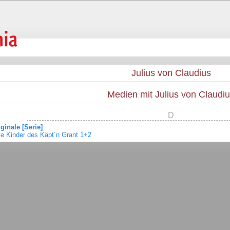
Julius von Claudius
Medien mit Julius von Claudi
D
ginale [Serie]
ie Kinder des Käpt´n Grant 1+2