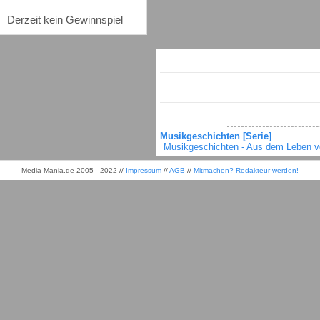
Derzeit kein Gewinnspiel
Musikgeschichten [Serie]
Musikgeschichten - Aus dem Leben v
Media-Mania.de 2005 - 2022 //
Impressum
//
AGB
//
Mitmachen? Redakteur werden!