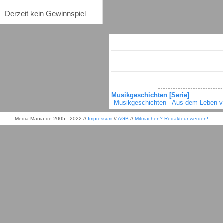
Derzeit kein Gewinnspiel
Musikgeschichten [Serie]
Musikgeschichten - Aus dem Leben v
Media-Mania.de 2005 - 2022 //
Impressum
//
AGB
//
Mitmachen? Redakteur werden!