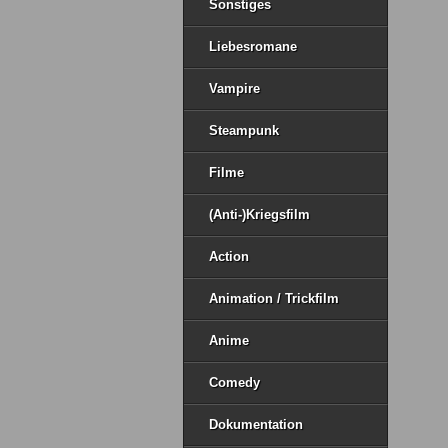
Sonstiges
Liebesromane
Vampire
Steampunk
Filme
(Anti-)Kriegsfilm
Action
Animation / Trickfilm
Anime
Comedy
Dokumentation