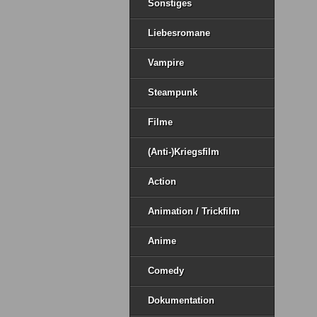
Sonstiges
Liebesromane
Vampire
Steampunk
Filme
(Anti-)Kriegsfilm
Action
Animation / Trickfilm
Anime
Comedy
Dokumentation