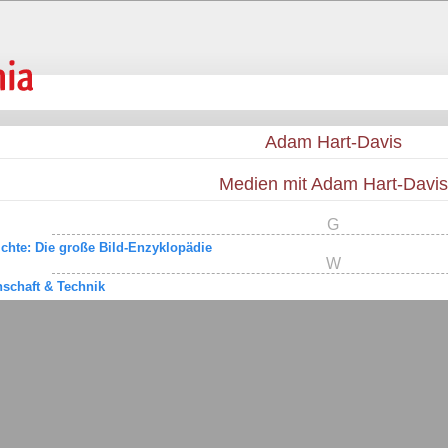
Adam Hart-Davis
Medien mit Adam Hart-Davis
G
chte: Die große Bild-Enzyklopädie
W
schaft & Technik