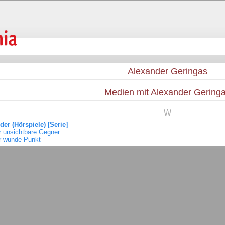
Alexander Geringas
Medien mit Alexander Gering
W
der (Hörspiele) [Serie]
r unsichtbare Gegner
r wunde Punkt