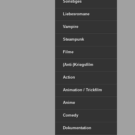
Sonstiges
Liebesromane
Vampire
Steampunk
Filme
(Anti-)Kriegsfilm
Action
Animation / Trickfilm
Anime
Comedy
Dokumentation