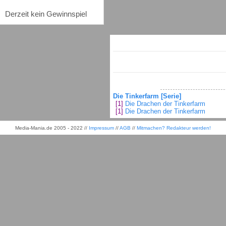
Derzeit kein Gewinnspiel
Die Tinkerfarm [Serie]
[1]
Die Drachen der Tinkerfarm
[1]
Die Drachen der Tinkerfarm
Media-Mania.de 2005 - 2022 //
Impressum
//
AGB
//
Mitmachen? Redakteur werden!