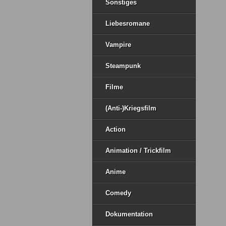
Sonstiges
Liebesromane
Vampire
Steampunk
Filme
(Anti-)Kriegsfilm
Action
Animation / Trickfilm
Anime
Comedy
Dokumentation