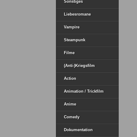
Sonstiges
Liebesromane
Vampire
Steampunk
Filme
(Anti-)Kriegsfilm
Action
Animation / Trickfilm
Anime
Comedy
Dokumentation