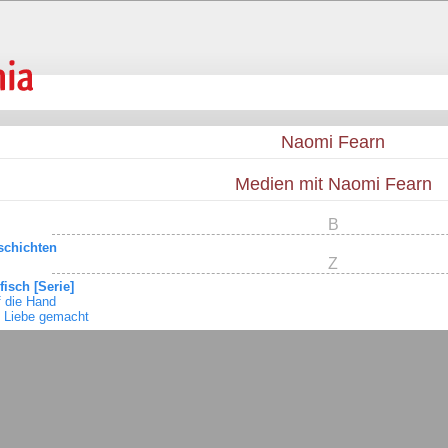
Naomi Fearn
Medien mit Naomi Fearn
B
schichten
Z
fisch [Serie]
 die Hand
t Liebe gemacht