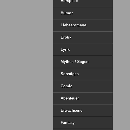
Hörspiele
Humor
Liebesromane
Erotik
Lyrik
Mythen / Sagen
Sonstiges
Comic
Abenteuer
Erwachsene
Fantasy