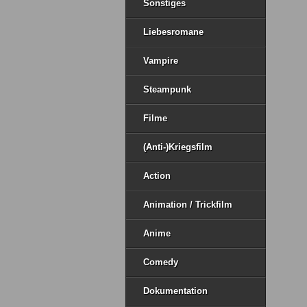
Sonstiges
Liebesromane
Vampire
Steampunk
Filme
(Anti-)Kriegsfilm
Action
Animation / Trickfilm
Anime
Comedy
Dokumentation