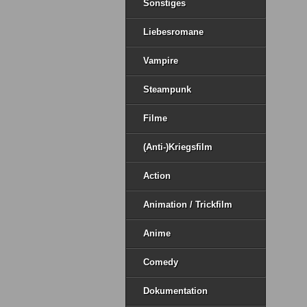
Sonstiges
Liebesromane
Vampire
Steampunk
Filme
(Anti-)Kriegsfilm
Action
Animation / Trickfilm
Anime
Comedy
Dokumentation