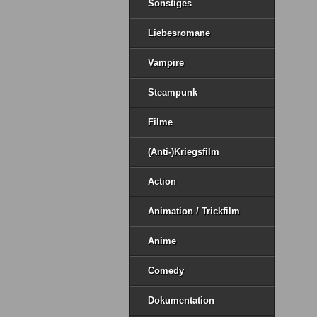
Sonstiges
Liebesromane
Vampire
Steampunk
Filme
(Anti-)Kriegsfilm
Action
Animation / Trickfilm
Anime
Comedy
Dokumentation