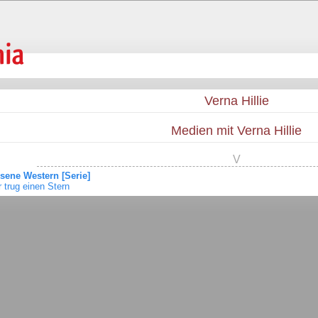
Verna Hillie
Medien mit Verna Hillie
V
sene Western [Serie]
r trug einen Stern