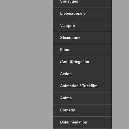
Sonstiges
Liebesromane
Vampire
Steampunk
Filme
(Anti-)Kriegsfilm
Action
Animation / Trickfilm
Anime
Comedy
Dokumentation