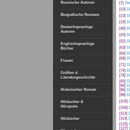
Russische Autoren
[7]
Die
[10]
D
Biografische Romane
[13]
D
[19]
D
Deutschsprachige
[40]
D
Autoren
[43]
D
[52]
D
Englischsprachige
[63]
D
Bücher
[64]
D
[69]
D
Frauen
[71]
D
[74]
D
Größen d.
[78]
D
Literaturgeschichte
[93]
D
[94]
D
Historischer Roman
[96]
D
[99]
D
[103]
Hörbucher &
Hörspiele
[104]
[113]
[114]
Hörbücher
[125]
[127]