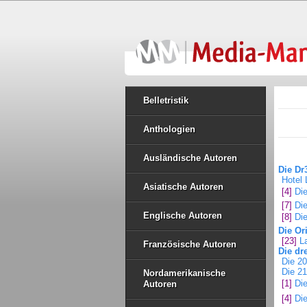
Belletristik
Anthologien
Ausländische Autoren
Die Dr
Hotel
Asiatische Autoren
[4]
Di
[7]
Die
Englische Autoren
[8]
Die
Die Ori
[23]
L
Französische Autoren
Die dre
Die 2
Die 2
Nordamerikanische
[1]
Die
Autoren
[4]
Die