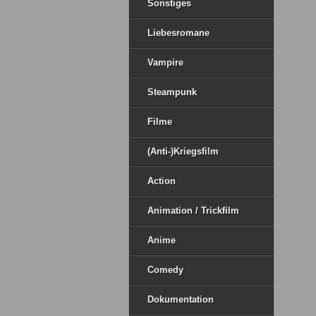
Sonstiges
Liebesromane
Vampire
Steampunk
Filme
(Anti-)Kriegsfilm
Action
Animation / Trickfilm
Anime
Comedy
Dokumentation