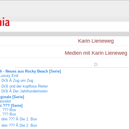
Karin Lieneweg
Medien mit Karin Lieneweg
D
3i - Neues aus Rocky Beach [Serie]
 Luxury End
e Dr3i Â Zug um Zug
 Dr3i und der kopflose Reiter
 Dr3i Â Der Jahrhundertstein
ginale [Serie]
anzelot
i ??? [Serie]
0. ??? Box
1. ??? Box
 drei ??? Â Die 1. Box
 drei ??? Â Die 2. Box