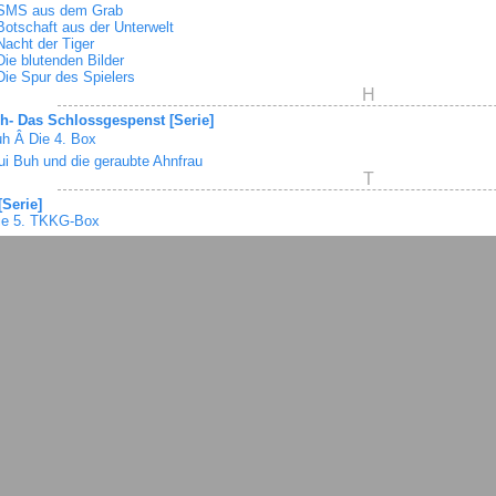
SMS aus dem Grab
Botschaft aus der Unterwelt
Nacht der Tiger
Die blutenden Bilder
Die Spur des Spielers
H
h- Das Schlossgespenst [Serie]
h Â Die 4. Box
ui Buh und die geraubte Ahnfrau
T
Serie]
ie 5. TKKG-Box