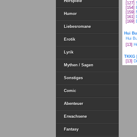
Hörspiele
[127]
[154]
[159]
Humor
[161]
[169]
Liebesromane
Hui Bu
Hui Bu
Erotik
[13]
H
Lyrik
TKKG [
[13]
D
Mythen / Sagen
Sonstiges
Comic
Abenteuer
Erwachsene
Fantasy