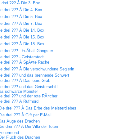
 drei ??? Â Die 3. Box
ie drei ??? Â Die 4. Box
ie drei ??? Â Die 5. Box
ie drei ??? Â Die 7. Box
ie drei ??? Â Die 14. Box
ie drei ??? Â Die 15. Box
ie drei ??? Â Die 18. Box
ie drei ??? - FuÃball-Gangster
ie drei ??? - Geisterstadt
ie drei ??? Â SpÃ¤te Rache
ie drei ??? Â Die verschwundene Seglerin
ie drei ??? und das brennende Schwert
ie drei ??? Â Das leere Grab
ie drei ??? und das Geisterschiff
as schwarze Monster
ie drei ??? und der rote RÃ¤cher
ie drei ??? Â Rufmord
Die drei ??? Â Das Erbe des Meisterdiebes
Die drei ??? Â Gift per E-Mail
Das Auge des Drachen
Die drei ??? Â Die Villa der Toten
Feuermond
Der Fluch des Drachen